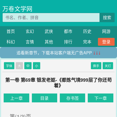
万卷文学网
搜索
首页
玄幻
武侠
都市
历史
网游
科幻
言情
其他
排行
完本
登录
追看新章节，下载本站客户端无广告APP
↓↓↓
字体
大
中
小
换手
关灯
第一卷 第69章 银发老妪-《都炼气境999层了你还苟
着》
上一章
目录
存书签
下一章
第(1/3)页