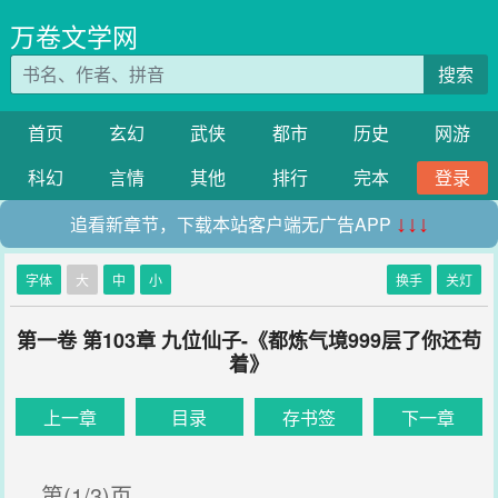
万卷文学网
搜索
首页
玄幻
武侠
都市
历史
网游
科幻
言情
其他
排行
完本
登录
追看新章节，下载本站客户端无广告APP
↓↓↓
字体
大
中
小
换手
关灯
第一卷 第103章 九位仙子-《都炼气境999层了你还苟
着》
上一章
目录
存书签
下一章
第(1/3)页