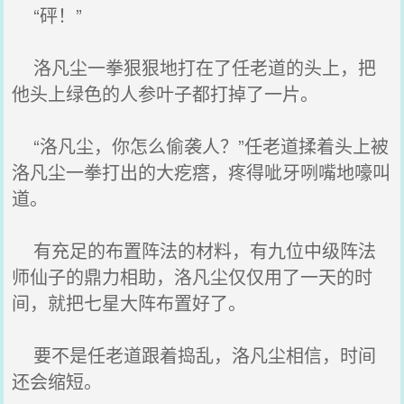
“砰！”
洛凡尘一拳狠狠地打在了任老道的头上，把
他头上绿色的人参叶子都打掉了一片。
“洛凡尘，你怎么偷袭人？”任老道揉着头上被
洛凡尘一拳打出的大疙瘩，疼得呲牙咧嘴地嚎叫
道。
有充足的布置阵法的材料，有九位中级阵法
师仙子的鼎力相助，洛凡尘仅仅用了一天的时
间，就把七星大阵布置好了。
要不是任老道跟着捣乱，洛凡尘相信，时间
还会缩短。