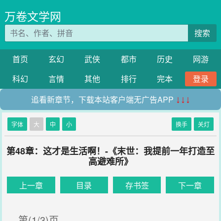
万卷文学网
搜索
首页
玄幻
武侠
都市
历史
网游
科幻
言情
其他
排行
完本
登录
追看新章节，下载本站客户端无广告APP
↓↓↓
字体
大
中
小
换手
关灯
第48章：这才是生活啊！-《末世：我提前一年打造至
高避难所》
上一章
目录
存书签
下一章
第(1/3)页