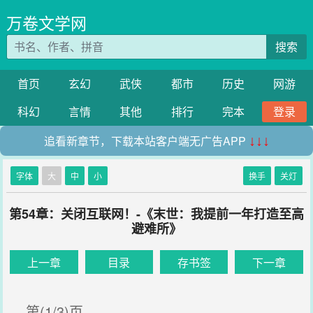
万卷文学网
搜索
首页
玄幻
武侠
都市
历史
网游
科幻
言情
其他
排行
完本
登录
追看新章节，下载本站客户端无广告APP
↓↓↓
字体
大
中
小
换手
关灯
第54章：关闭互联网！-《末世：我提前一年打造至高
避难所》
上一章
目录
存书签
下一章
第(1/3)页