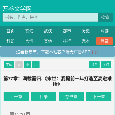
万卷文学网
搜索
首页
玄幻
武侠
都市
历史
网游
科幻
言情
其他
排行
完本
登录
追看新章节，下载本站客户端无广告APP
↓↓↓
字体
大
中
小
换手
关灯
第77章：满载而归-《末世：我提前一年打造至高避难
所》
上一章
目录
存书签
下一章
第(1/3)页