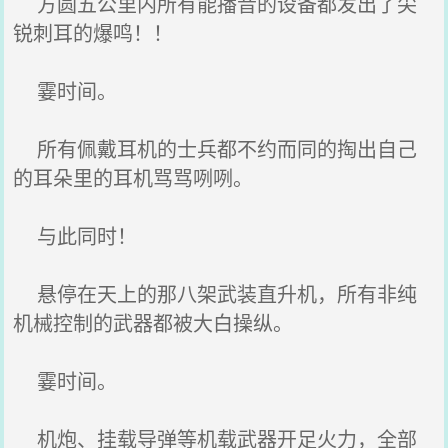
方圆五公里内所有能播音的设备都发出了尖
锐刺耳的爆鸣！！
霎时间。
所有佩戴耳机的士兵都不约而同的掏出自己
的耳朵里的耳机骂骂咧咧。
与此同时！
悬停在天上的那八架武装直升机，所有非纯
机械控制的武器都被大白操纵。
霎时间。
机炮、挂载导弹等机载武器开足火力，全部