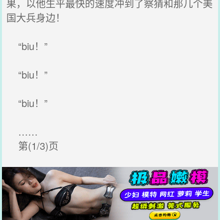
果，以他生平最快的速度冲到了察猜和那几个美
国大兵身边！
“biu！”
“biu！”
“biu！”
……
第(1/3)页