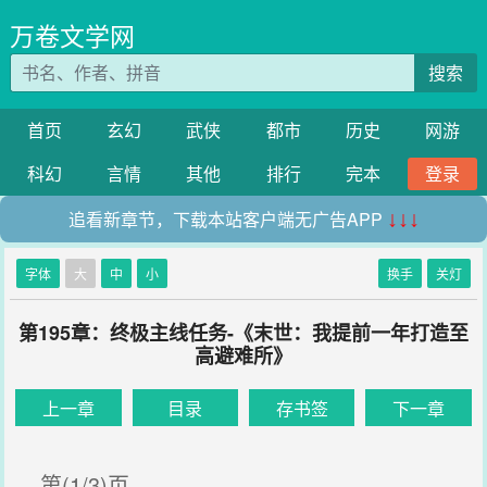
万卷文学网
搜索
首页
玄幻
武侠
都市
历史
网游
科幻
言情
其他
排行
完本
登录
追看新章节，下载本站客户端无广告APP
↓↓↓
字体
大
中
小
换手
关灯
第195章：终极主线任务-《末世：我提前一年打造至
高避难所》
上一章
目录
存书签
下一章
第(1/3)页