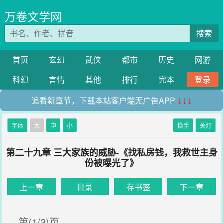
万卷文学网
搜索
首页
玄幻
武侠
都市
历史
网游
科幻
言情
其他
排行
完本
登录
追看新章节，下载本站客户端无广告APP
↓↓↓
字体
大
中
小
换手
关灯
第二十九章 三大家族的威胁-《找私房钱，我救世主身
份被曝光了》
上一章
目录
存书签
下一章
第(1/3)页