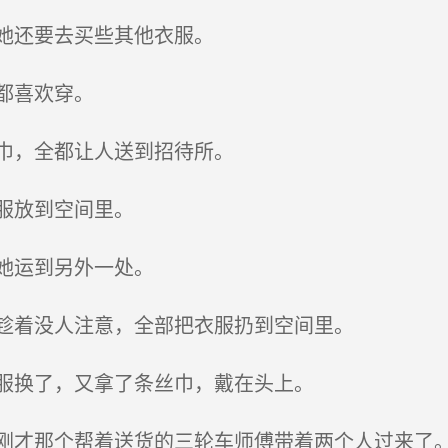
她还要去买些其他衣服。
都喜欢穿。
巾，全都让人送到招待所。
服放到空间里。
她运到另外一处。
趁着没人注意，全部把衣服扔到空间里。
服换了，又拿了条丝巾，戴在头上。
才那个帮着送货的三轮车师傅带着两个人过来了