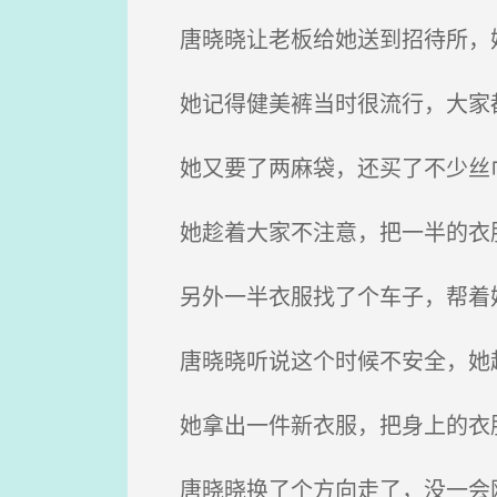
唐晓晓让老板给她送到招待所，
她记得健美裤当时很流行，大家
她又要了两麻袋，还买了不少丝
她趁着大家不注意，把一半的衣
另外一半衣服找了个车子，帮着
唐晓晓听说这个时候不安全，她
她拿出一件新衣服，把身上的衣
唐晓晓换了个方向走了，没一会刚