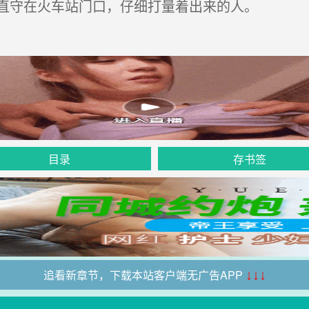
直守在火车站门口，仔细打量着出来的人。
目录
存书签
追看新章节，下载本站客户端无广告APP
↓↓↓