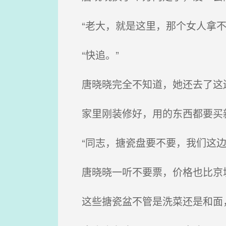
“老大，就是这里，那个女人拿不
“快追。”
唐晓晓完全不知道，她还去了这
家里刚装修好，用的东西都要买
“同志，搪瓷盘要不要，我们这边
唐晓晓一听不要票，价格也比京城
这些搪瓷盆不管是洗菜还是和面