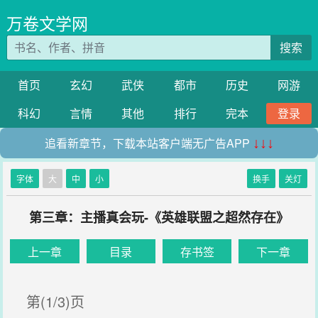
万卷文学网
搜索
首页
玄幻
武侠
都市
历史
网游
科幻
言情
其他
排行
完本
登录
追看新章节，下载本站客户端无广告APP
↓↓↓
字体
大
中
小
换手
关灯
第三章：主播真会玩-《英雄联盟之超然存在》
上一章
目录
存书签
下一章
第(1/3)页