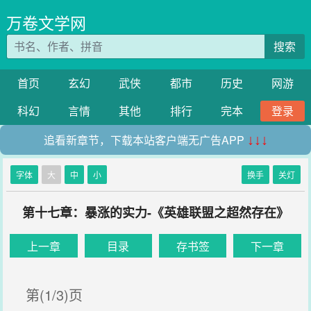
万卷文学网
搜索
首页
玄幻
武侠
都市
历史
网游
科幻
言情
其他
排行
完本
登录
追看新章节，下载本站客户端无广告APP
↓↓↓
字体
大
中
小
换手
关灯
第十七章：暴涨的实力-《英雄联盟之超然存在》
上一章
目录
存书签
下一章
第(1/3)页