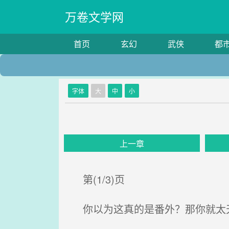
万卷文学网
首页
玄幻
武侠
都
字体
大
中
小
上一章
第(1/3)页
你以为这真的是番外？那你就太天