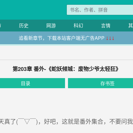
市
历史
网游
科幻
言情
其
追看新章节，下载本站客户端无广告APP
↓↓↓
第203章 番外-《蛇妖倾城：废物少爷太轻狂》
目录
存书签
真了(￣▽￣)，好吧，这就是番外集合，不要问