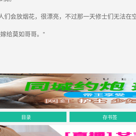
们会放烟花，很漂亮，不过那一天修士们无法在空
嫁给莫如哥哥。”
目录
存书签