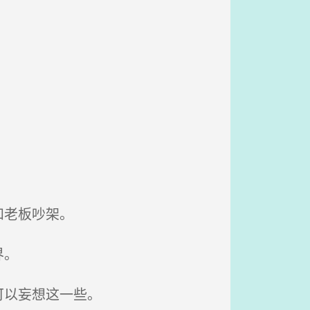
和老板吵架。
界。
可以妄想这一些。