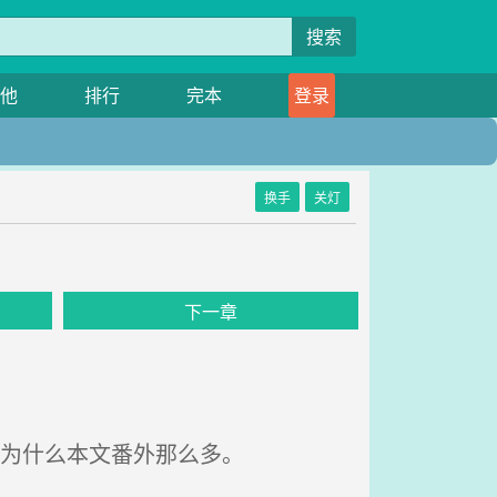
搜索
他
排行
完本
登录
换手
关灯
下一章
我为什么本文番外那么多。