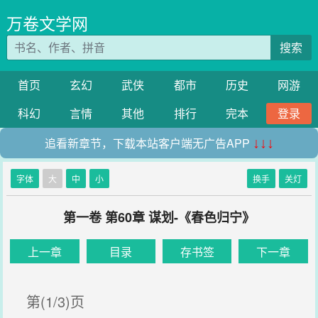
万卷文学网
搜索
首页
玄幻
武侠
都市
历史
网游
科幻
言情
其他
排行
完本
登录
追看新章节，下载本站客户端无广告APP
↓↓↓
字体
大
中
小
换手
关灯
第一卷 第60章 谋划-《春色归宁》
上一章
目录
存书签
下一章
第(1/3)页