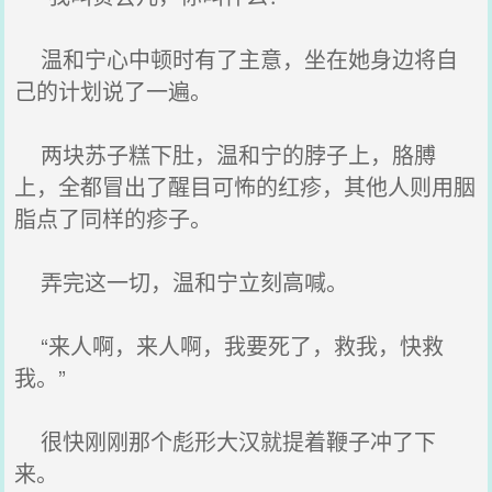
温和宁心中顿时有了主意，坐在她身边将自
己的计划说了一遍。
两块苏子糕下肚，温和宁的脖子上，胳膊
上，全都冒出了醒目可怖的红疹，其他人则用胭
脂点了同样的疹子。
弄完这一切，温和宁立刻高喊。
“来人啊，来人啊，我要死了，救我，快救
我。”
很快刚刚那个彪形大汉就提着鞭子冲了下
来。