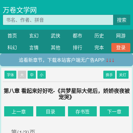
万卷文学网
搜索
首页
玄幻
武侠
都市
历史
网游
科幻
言情
其他
排行
完本
登录
追看新章节，下载本站客户端无广告APP
↓↓↓
字体
大
中
小
换手
关灯
第八章 看起来好好吃-《共梦星际大佬后，娇娇夜夜被
宠哭》
上一章
目录
存书签
下一章
第(1/3)页