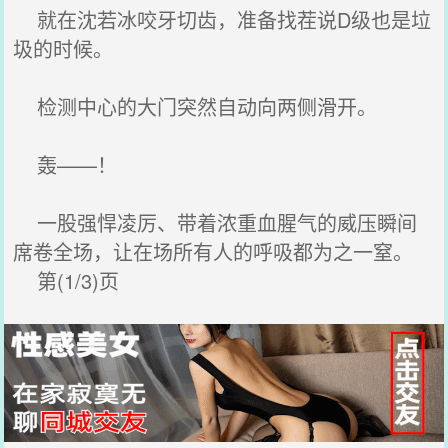
就在沈若冰咬牙切齿，准备找茬说D级也是垃
圾的时候。
检测中心的大门突然自动向两侧滑开。
轰——！
一股强悍凌厉、带着浓重血腥气的威压瞬间
席卷全场，让在场所有人的呼吸都为之一窒。
第(1/3)页