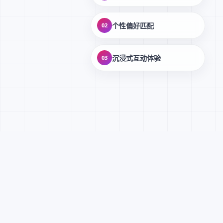
个性偏好匹配
02
沉浸式互动体验
03