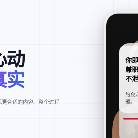
心动
你
兼
真实
不
约会
现更合适的内容。整个过程
题。