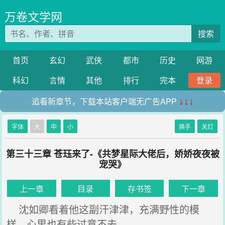
万卷文学网
搜索
首页
玄幻
武侠
都市
历史
网游
科幻
言情
其他
排行
完本
登录
追看新章节，下载本站客户端无广告APP
↓↓↓
字体
大
中
小
换手
关灯
第三十三章 苍珏来了-《共梦星际大佬后，娇娇夜夜被
宠哭》
上一章
目录
存书签
下一章
沈如卿看着他这副汗津津，充满野性的模
样，心里也有些过意不去。