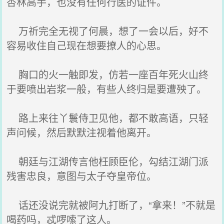
杏林高手，也没有任何行医的证件。
万祈完全无视了何晨，想了一会以后，好不
容易收住自己现在想要撩人的心思。
胸口的火一触即发，仿若一座百年死火山终
于要喷出岩浆一般，有些人终归是要遭殃了。
路上来往丫鬟侍卫见他，都不敢高语，只轻
声问候，然后默默注视着他离开。
朝廷与江湖传言他枉顾臣伦，勾结江湖门派
残害忠良，意图与太子夺皇帝位。
话还没说完就被阿九打断了，“拿来！”不就是
喝药吗，忒啰嗦了这人。