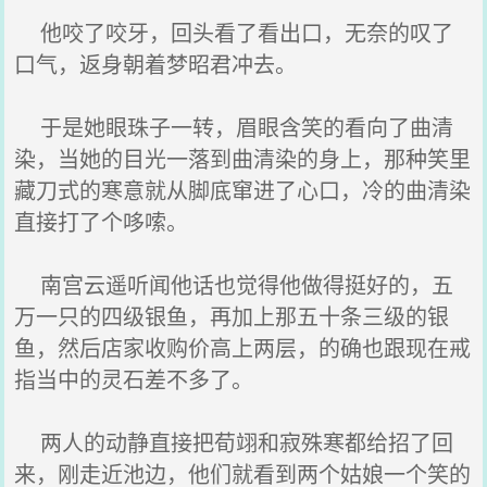
他咬了咬牙，回头看了看出口，无奈的叹了
口气，返身朝着梦昭君冲去。
于是她眼珠子一转，眉眼含笑的看向了曲清
染，当她的目光一落到曲清染的身上，那种笑里
藏刀式的寒意就从脚底窜进了心口，冷的曲清染
直接打了个哆嗦。
南宫云遥听闻他话也觉得他做得挺好的，五
万一只的四级银鱼，再加上那五十条三级的银
鱼，然后店家收购价高上两层，的确也跟现在戒
指当中的灵石差不多了。
两人的动静直接把荀翊和寂殊寒都给招了回
来，刚走近池边，他们就看到两个姑娘一个笑的