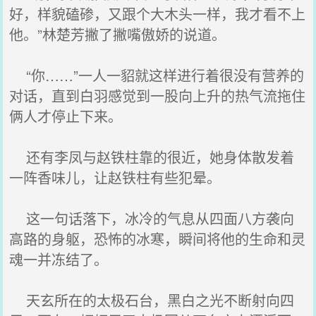
好，样貌磕碜，又跟个大木头一样，我才看不上
他。”林楚芳撇了撇嘴傲娇的说道。
“你……”一人一貂就这样进行着很没有营养的
对话，直到白羽感觉到一股向上升的热气流拖住
俩人才停止下来。
还有李凤与赵铁柱靠的很近，她身体散发着
一阵香味儿，让赵铁柱有些犯晕。
这一句话落下，冰冷的气息从四面八方袭向
高路的身躯，恐怖的冰寒，瞬间将他的生命和灵
魂一并冻结了。
天玄所在的太极石台，黑白之光不断射向四