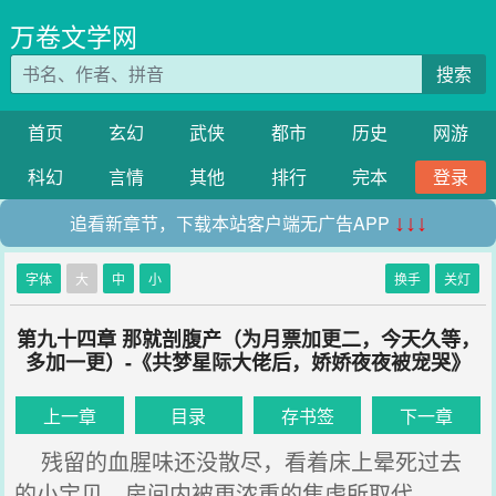
万卷文学网
搜索
首页
玄幻
武侠
都市
历史
网游
科幻
言情
其他
排行
完本
登录
追看新章节，下载本站客户端无广告APP
↓↓↓
字体
大
中
小
换手
关灯
第九十四章 那就剖腹产（为月票加更二，今天久等，
多加一更）-《共梦星际大佬后，娇娇夜夜被宠哭》
上一章
目录
存书签
下一章
残留的血腥味还没散尽，看着床上晕死过去
的小宝贝，房间内被更浓重的焦虑所取代。