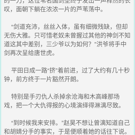
的一刀，这位苇名国剑圣终于发出一声释然的长
叹，面朝下躺在浓浓一片的芦苇荡中。
“剑道充沛，丝丝入体，虽有细微残缺，但却
无伤大雅。只可惜老奴未曾握过其他的神剑不知
道这其中差别，三少爷以为如何？”洪爷将手中
剑再次呈给唐世虎。
平田日成一路“挤”着前进，过了大约有几十秒
钟，前方终于一片豁然开朗。
特别是手刃仇人杀掉余沧海和木高峰那场
戏，把一个大仇得报的心境演绎得淋漓尽致。
“到时候我来安排。”赵昊不想让曾漓知道自己
和胡婧分手的事实，于是便顺着她的话往下说。