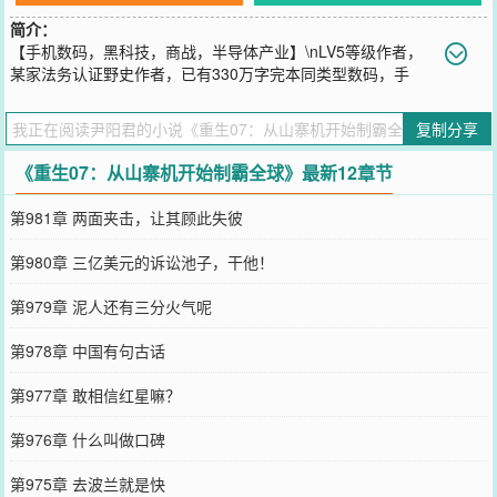
简介：
【手机数码，黑科技，商战，半导体产业】\nLV5等级作者，
某家法务认证野史作者，已有330万字完本同类型数码，手
机，科技类小说，更新稳定，欢迎收看。\n陈星从一个收音机工厂转
型为山寨机工厂，抓住华强北山寨机最后的尾巴。\n从4卡4待到超级
复制分享
喇叭，从炫酷的跑马灯到凯斯平台。\n从第一代智能机的艰苦研发到
全产业链的布局。\n看似小打小闹，在巨头夹缝中挣扎，实则布局一
《重生07：从山寨机开始制霸全球》最新12章节
场战略大局。\n苹果：“谁能信啊，干翻iPhone的竟然是曾经山寨我们
手机的山寨机厂商？！”\n高通：“曾经的大客户，成了我们最大的对
第981章 两面夹击，让其顾此失彼
手。”\n谷歌：“我怎么就给自己造了一个大爹出来。”\nBBA:“致敬我
们，这就是在终结我们的辉煌。”\n陈星双手插兜：“这才哪到哪，热身
第980章 三亿美元的诉讼池子，干他！
而已。”\n没人知道的是，07年安卓刚刚开源，陈星就开始布局操作系
统的研发。\n09年，在高通还在追赶德州仪器的时候，陈星就开始成
第979章 泥人还有三分火气呢
立芯片研发团队。\n11年，半导体还没收紧，陈星就投资半导体布局
国产光刻机。\n十年磨一剑，剑出全球寒！
第978章 中国有句古话
您要是觉得《
重生07：从山寨机开始制霸全球
》还不错的话请不要忘
记向您QQ群和微博微信里的朋友推荐哦！
第977章 敢相信红星嘛？
第976章 什么叫做口碑
第975章 去波兰就是快