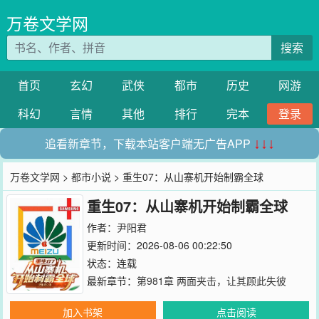
万卷文学网
搜索
首页
玄幻
武侠
都市
历史
网游
科幻
言情
其他
排行
完本
登录
追看新章节，下载本站客户端无广告APP
↓↓↓
万卷文学网
>
都市小说
> 重生07：从山寨机开始制霸全球
重生07：从山寨机开始制霸全球
作者：
尹阳君
更新时间：2026-08-06 00:22:50
状态：连载
最新章节：
第981章 两面夹击，让其顾此失彼
加入书架
点击阅读