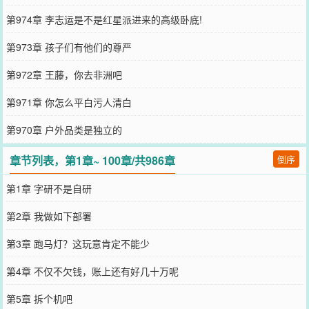
第974章 李志运是不是红星派进来的高级卧底!
第973章 孩子们有他们的尊严
第972章 王藤，你去非洲吧
第971章 你怎么平白污人清白
第970章 户外品类是独立的
章节列表，第1章~ 100章/共986章
倒序
第1章 字研不是自研
第2章 我做如下部署
第3章 跑马灯？这玩意肯定不能少
第4章 不仅不欠钱，账上还有好几十万呢
第5章 拆个机吧