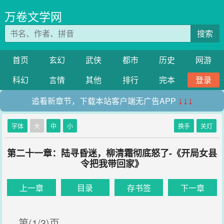
万卷文学网
搜索
首页
玄幻
武侠
都市
历史
网游
科幻
言情
其他
排行
完本
登录
追看新章节，下载本站客户端无广告APP
↓↓↓
字体
大
中
小
换手
关灯
第二十一章：陆寻昏迷，柳清霜彻底怒了-《开局女县
令把我带回家》
上一章
目录
存书签
下一章
第(1/3)页