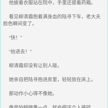
他披着衣服站在院中，手里还提着药箱。
看见柳清霜抱着满身血的陆寻下车，老大夫
脸色瞬间变了。
“快！”
“抬进去！”
柳清霜却没有让别人碰。
她亲自把陆寻抱进房里，轻轻放在床上。
那动作小心得不像她。
像是怕稍微重一点，就会把这个人摔碎。