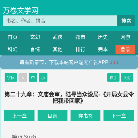
万卷文学网
搜索
首页
玄幻
武侠
都市
历史
网游
科幻
言情
其他
排行
完本
登录
追看新章节，下载本站客户端无广告APP
↓↓↓
字体
大
中
小
换手
关灯
第二十九章：文庙会审，陆寻当众设局-《开局女县令
把我带回家》
上一章
目录
存书签
下一章
第(1/3)页