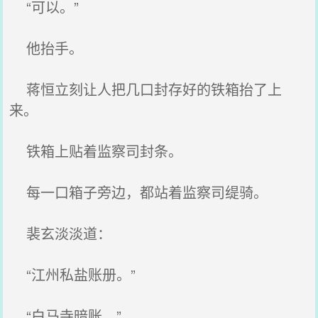
“可以。”
他抬手。
蒋恒立刻让人把几口封存好的铁箱抬了上
来。
铁箱上贴着监察司封条。
每一口箱子旁边，都站着监察司缇骑。
裴玄淡淡道：
“江州私盐账册。”
“白马寺暗账。”