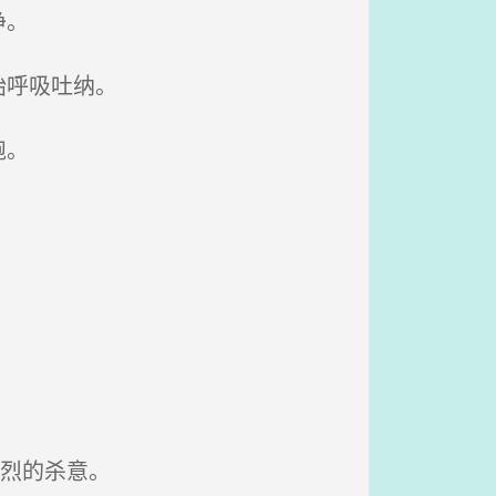
净。
始呼吸吐纳。
跑。
？
烈的杀意。