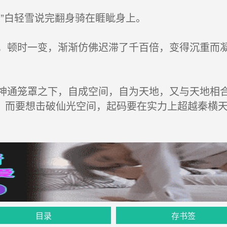
”白轻雪说完翻身骑在睚眦身上。
顿时一变，渐渐仿佛迟滞了千百倍，变得沉重而凝
通笼罩之下，自成空间，自为天地，又与天地相合
，而要想击破仙光空间，起码要在实力上超越秦横
目录
存书签