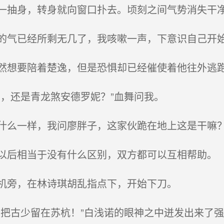
抽身，转身就向窗口扑去。顷刻之间气势消失干
气已经所剩无几了，我咳嗽一声，下意识自己开
想要陪着楚逸，但是恐惧却已经催使着他往外逃
，还是青龙煞安德罗妮？”血舞问我。
么一样，我问廖胖子，这家伙跪在地上这是干嘛
后相当于没有什么区别，双方都可以互相帮助。
机旁，在林诗琪胡乱指点下，开始下刀。
把古少留在苏杭！”白浅诺的眼神之中迸发出来了强