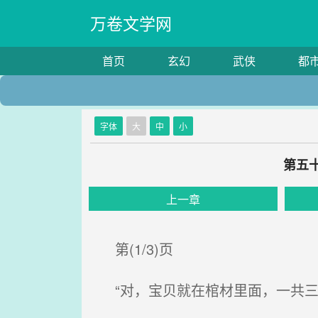
万卷文学网
首页
玄幻
武侠
都
字体
大
中
小
第五
上一章
第(1/3)页
“对，宝贝就在棺材里面，一共三