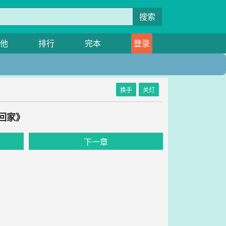
搜索
他
排行
完本
登录
换手
关灯
回家》
下一章