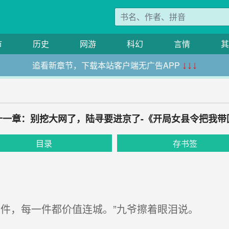
市
历史
网游
科幻
言情
其
追看新章节，下载本站客户端无广告APP
↓↓↓
十一章：别挖大网了，陆寻要进京了-《开局女县令把我带
目录
存书签
件，每一件都价值连城。”九爷擦着眼泪说。