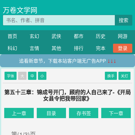
万卷文学网
搜索
首页
玄幻
武侠
都市
历史
网游
科幻
言情
其他
排行
完本
登录
追看新章节，下载本站客户端无广告APP
↓↓↓
字体
大
中
小
换手
关灯
第五十三章：锦成号开门，顾府的人自己来了-《开局
女县令把我带回家》
上一章
目录
存书签
下一章
第(1/3)页