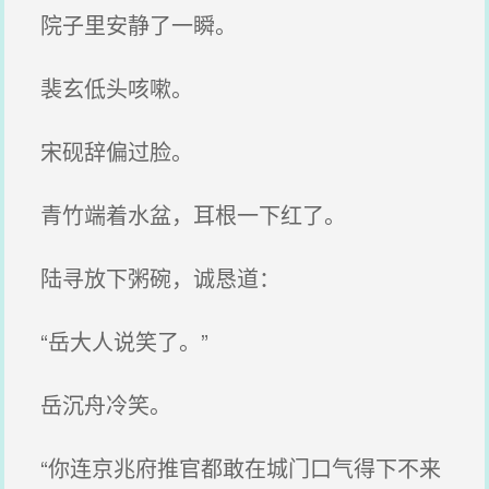
院子里安静了一瞬。
裴玄低头咳嗽。
宋砚辞偏过脸。
青竹端着水盆，耳根一下红了。
陆寻放下粥碗，诚恳道：
“岳大人说笑了。”
岳沉舟冷笑。
“你连京兆府推官都敢在城门口气得下不来