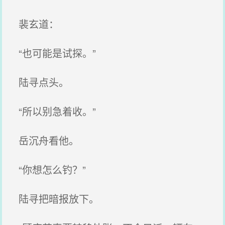
裴玄道：
“也可能是试探。”
陆寻点头。
“所以别急着收。”
岳沉舟看他。
“你想怎么钓？”
陆寻把暗报放下。