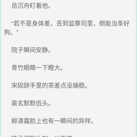
岳沉舟盯着他。
“若不是身体差，丢到监察司里，倒能当条好
狗。”
院子瞬间安静。
青竹眼睛一下瞪大。
宋砚辞手里的茶差点没端稳。
裴玄默默低头。
柳清霜脸上也有一瞬间的异样。