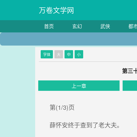
万卷文学网
首页
玄幻
武侠
都
字体
大
中
小
第三
上一章
第(1/3)页
薛怀安终于查到了老大夫。