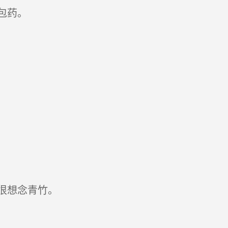
包药。
很想念青竹。