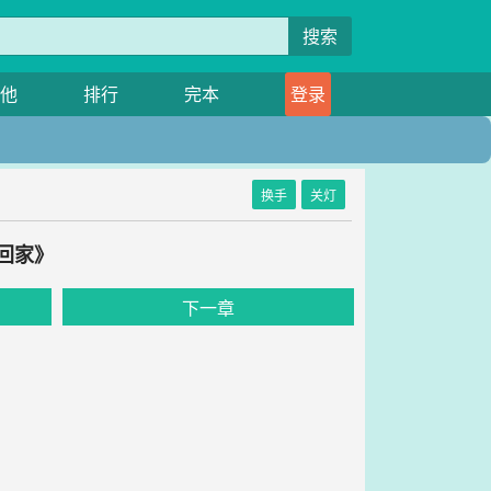
搜索
他
排行
完本
登录
换手
关灯
回家》
下一章