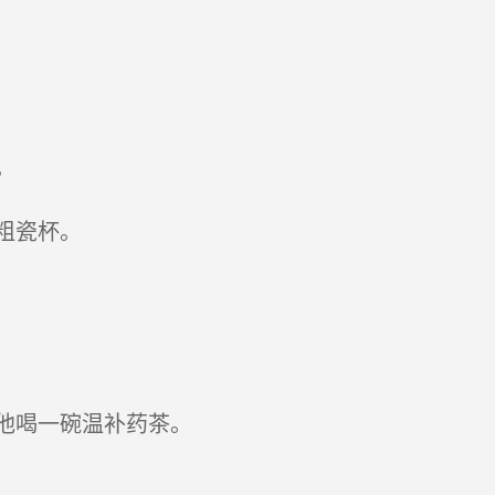
。
粗瓷杯。
他喝一碗温补药茶。