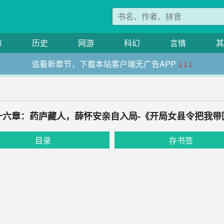
市
历史
网游
科幻
言情
其
追看新章节，下载本站客户端无广告APP
↓↓↓
十六章：药庐藏人，薛怀安亲自入局-《开局女县令把我带
目录
存书签