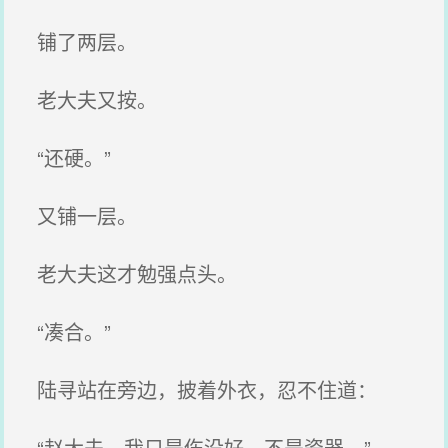
铺了两层。
老大夫又按。
“还硬。”
又铺一层。
老大夫这才勉强点头。
“凑合。”
陆寻站在旁边，披着外衣，忍不住道：
“赵大夫，我只是伤没好，不是瓷器。”