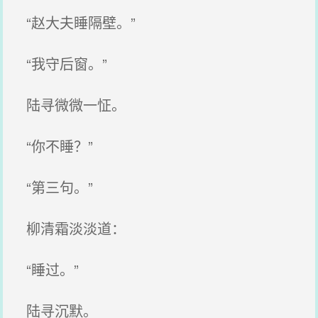
“赵大夫睡隔壁。”
“我守后窗。”
陆寻微微一怔。
“你不睡？”
“第三句。”
柳清霜淡淡道：
“睡过。”
陆寻沉默。