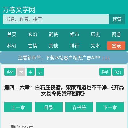
万卷文学网
搜索
首页
玄幻
武侠
都市
历史
网游
科幻
言情
其他
排行
完本
登录
追看新章节，下载本站客户端无广告APP
↓↓↓
字体
大
中
小
换手
关灯
第四十六章：白石庄夜宿，宋家商道也不干净-《开局
女县令把我带回家》
上一章
目录
存书签
下一章
第(1/3)页