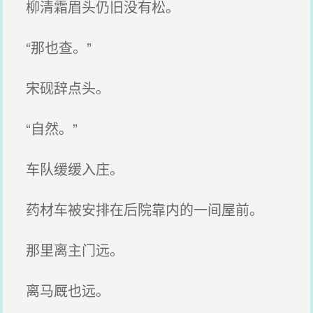
柳清霜眉头仍旧没有松。
“那也查。”
宋砚辞点头。
“自然。”
车队缓缓入庄。
药材车被安排在后院靠内的一间屋前。
那里离主门远。
离马厩也远。