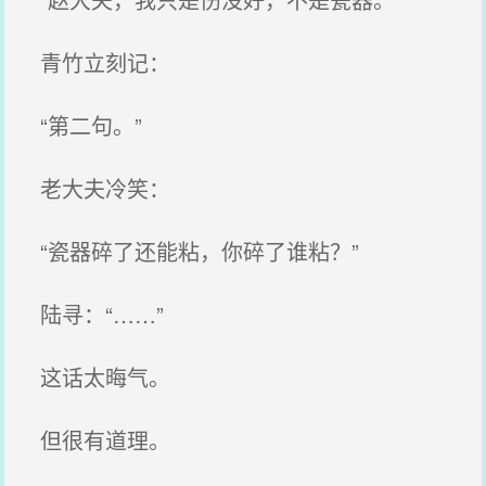
青竹立刻记：
“第二句。”
老大夫冷笑：
“瓷器碎了还能粘，你碎了谁粘？”
陆寻：“……”
这话太晦气。
但很有道理。