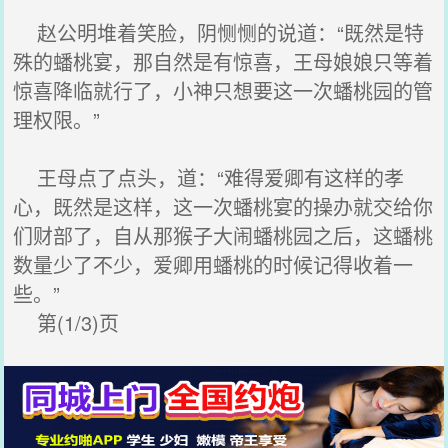
赵公明堆着笑脸，阴恻恻的说道：“既然是特
殊的蟠桃宴，那自然是有惊喜，王母娘娘只等着
惊喜降临就行了，小神只想要这一次蟠桃园的管
理权限。”
王母点了点头，道：“难得爱卿有这样的孝
心，既然是这样，这一次蟠桃宴的操办就交给你
们财部了，自从那猴子大闹蟠桃园之后，这蟠桃
数量少了不少，爱卿用蟠桃的时候记得收着一
些。”
第(1/3)页