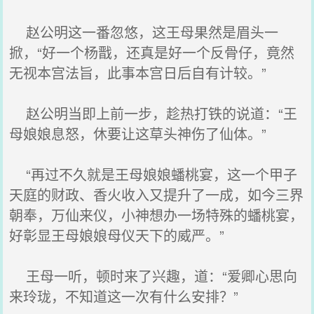
赵公明这一番忽悠，这王母果然是眉头一
掀，“好一个杨戬，还真是好一个反骨仔，竟然
无视本宫法旨，此事本宫日后自有计较。”
赵公明当即上前一步，趁热打铁的说道：“王
母娘娘息怒，休要让这草头神伤了仙体。”
“再过不久就是王母娘娘蟠桃宴，这一个甲子
天庭的财政、香火收入又提升了一成，如今三界
朝奉，万仙来仪，小神想办一场特殊的蟠桃宴，
好彰显王母娘娘母仪天下的威严。”
王母一听，顿时来了兴趣，道：“爱卿心思向
来玲珑，不知道这一次有什么安排？”