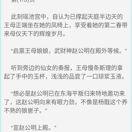
此刻瑶池宫中，自认为已撑起天庭半边天的
王母正端坐在她的凤椅上，享受着她的第二春带
来母仪天下的辉煌岁月。
“启禀王母娘娘，武财神赵公明在殿外等候。”
听到旁边的仙女的奏报，王母慢条斯理的拿
起了手中的玉杯，浅浅的品尝了一口琼浆玉液。
“想必是赵公明已在东海平叛归来特地邀功来
了，这赵公明向来有眼力劲，不像是杨戬这个养
不熟的狼崽子。”
“宣赵公明上殿。”