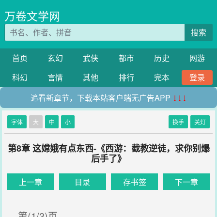
万卷文学网
搜索
首页
玄幻
武侠
都市
历史
网游
科幻
言情
其他
排行
完本
登录
追看新章节，下载本站客户端无广告APP
↓↓↓
字体
大
中
小
换手
关灯
第8章 这嫦娥有点东西-《西游：截教逆徒，求你别爆
后手了》
上一章
目录
存书签
下一章
第(1/3)页