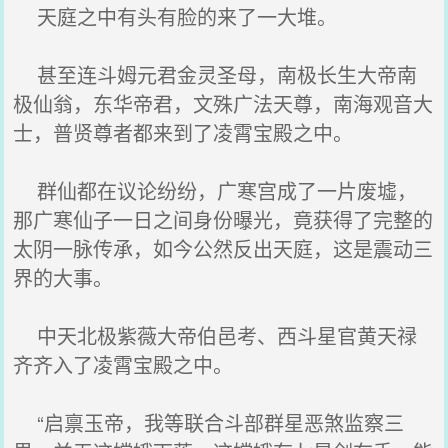
天庭之中有头有脸的来了一大堆。
甚至连斗姆元君金灵圣母，南极长生大帝南
极仙翁，东华帝君，文殊广法天尊，南海观音大
士，普贤尊者都来到了凌霄宝殿之中。
群仙都在议论纷纷，广寒宫成了一片废墟，
那广寒仙子一日之间身份曝光，竟获得了完整的
太阴一脉传承，如今公然反出天庭，这是震动三
界的大事。
中天北极紫薇大帝伯邑考、西斗星官黄天禄
齐齐入了凌霄宝殿之中。
“启禀玉帝，我等联合斗部群星恶煞监察三