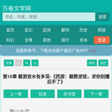
万卷文学网
搜索
首页
玄幻
武侠
都市
历史
网游
科幻
言情
其他
排行
完本
登录
追看新章节，下载本站客户端无广告APP
↓↓↓
字体
大
中
小
换手
关灯
第10章 碧游宫水有多深-《西游：截教逆徒，求你别爆
后手了》
上一章
目录
存书签
下一章
第(1/3)页