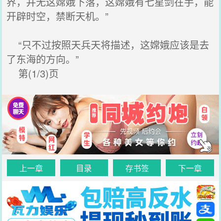
界，并无这嫦娥下落，这嫦娥有七星剑在手，能
开辟时空，禁断天机。”
“只不过按照天兵天将描述，这嫦娥应该是去
了东海的方向。”
第(1/3)页
上一章
目录
存书签
下一章