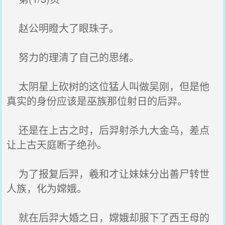
赵公明瞪大了眼珠子。
努力的理清了自己的思绪。
太阴星上砍树的这位猛人叫做吴刚，但是他
真实的身份应该是巫族那位射日的后羿。
还是在上古之时，后羿射杀九大金乌，差点
让上古天庭断子绝孙。
为了报复后羿，羲和才让妹妹分出善尸转世
人族，化为嫦娥。
就在后羿大婚之日，嫦娥却服下了西王母的