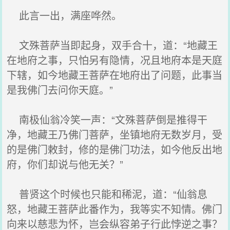
此言一出，满座哗然。
文殊菩萨当即起身，双手合十，道：“地藏王
在地府之事，只怕另有隐情，况且地府本是天庭
下辖，如今地藏王菩萨在地府出了问题，此事当
是我佛门去问你天庭。”
南极仙翁冷笑一声：“文殊菩萨倒是推得干
净，地藏王乃佛门菩萨，坐镇地府无数岁月，受
的是佛门敕封，修的是佛门功法，如今他反出地
府，你们却说与他无关？”
普贤这个时候也只能和稀泥，道：“仙翁息
怒，地藏王菩萨此番作为，我等实不知情。佛门
向来以慈悲为怀，岂会纵容弟子行此悖逆之事？