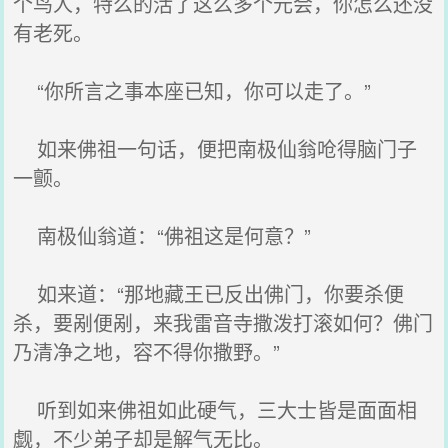
个鸟人，特么的活了这么多个元会，你怎么还没
有老死。
“你所言之事本座已知，你可以走了。”
如来佛祖一句话，便把南极仙翁呛得脑门子
一颤。
南极仙翁道：“佛祖这是何意？”
如来道：“那地藏王已反出佛门，你要杀便
杀，要剐便剐，来我雷音寺撒泼打滚如何？佛门
乃清净之地，容不得你撒野。”
听到如来佛祖如此硬气，三大士皆是面面相
觑，不少弟子却是解气无比。