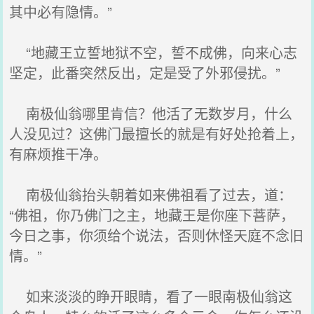
其中必有隐情。”
“地藏王立誓地狱不空，誓不成佛，向来心志
坚定，此番突然反出，定是受了外邪侵扰。”
南极仙翁哪里肯信？他活了无数岁月，什么
人没见过？这佛门最擅长的就是有好处抢着上，
有麻烦推干净。
南极仙翁抬头朝着如来佛祖看了过去，道：
“佛祖，你乃佛门之主，地藏王是你座下菩萨，
今日之事，你须给个说法，否则休怪天庭不念旧
情。”
如来淡淡的睁开眼睛，看了一眼南极仙翁这