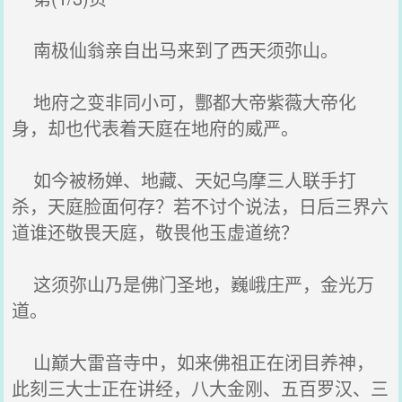
南极仙翁亲自出马来到了西天须弥山。
地府之变非同小可，酆都大帝紫薇大帝化
身，却也代表着天庭在地府的威严。
如今被杨婵、地藏、天妃乌摩三人联手打
杀，天庭脸面何存？若不讨个说法，日后三界六
道谁还敬畏天庭，敬畏他玉虚道统？
这须弥山乃是佛门圣地，巍峨庄严，金光万
道。
山巅大雷音寺中，如来佛祖正在闭目养神，
此刻三大士正在讲经，八大金刚、五百罗汉、三