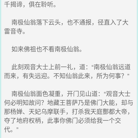
千揭谛，俱在聆听。
南极仙翁落下云头，也不通报，径直入了大
雷音寺。
如来佛祖也不看南极仙翁。
此刻观音大士上前一礼，道：“南极仙翁远道
而来，有失远迎。不知仙翁此来，所为何事？”
南极仙翁面色凝重，开门见山道：“观音大士
何必明知故问？地藏王菩萨乃是佛门大能，却与
那杨婵、天妃乌摩联手，打杀我天庭酆都大帝，
夺了地府权柄，此事你佛门必须给我一个交
代。”