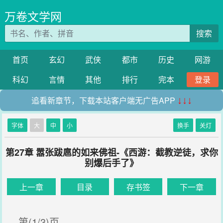
万卷文学网
搜索
首页
玄幻
武侠
都市
历史
网游
科幻
言情
其他
排行
完本
登录
追看新章节，下载本站客户端无广告APP
↓↓↓
字体
大
中
小
换手
关灯
第27章 嚣张跋扈的如来佛祖-《西游：截教逆徒，求你
别爆后手了》
上一章
目录
存书签
下一章
第(1/3)页