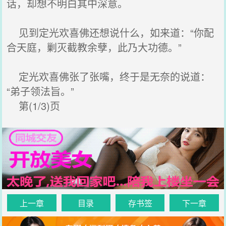
话，却想不明白其中深意。
见到定光欢喜佛还想说什么，如来道：“你配
合天庭，剿灭截教余孽，此乃大功德。”
定光欢喜佛张了张嘴，终于是无奈的说道：
“弟子领法旨。”
第(1/3)页
上一章
目录
存书签
下一章