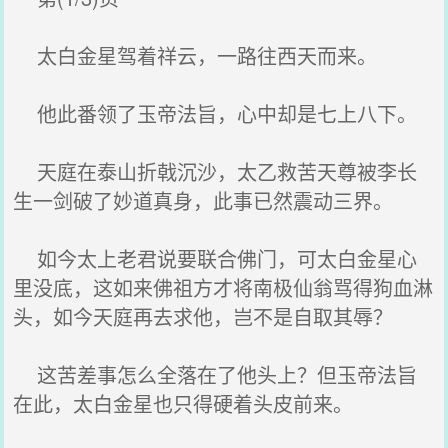
太白金星驾着祥云，一路往西天而来。
他此番领了玉帝法旨，心中却是七上八下。
天庭在泰山折戟沉沙，太乙救苦天尊被李长
生一剑破了妙道真身，此事已然震动三界。
如今太上老君说要联合佛门，可太白金星心
里没底，这如来佛祖方才将南极仙翁骂得狗血淋
头，如今天庭再去求他，岂不是自取其辱？
这苦差事怎么全落在了他头上？但玉帝法旨
在此，太白金星也只得硬着头皮前来。