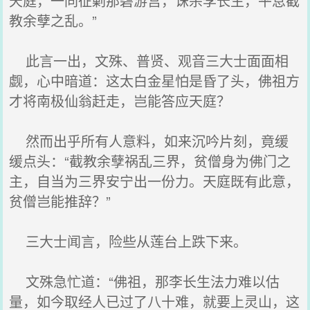
天庭，一同征剿那碧游宫，诛杀李长生，平息截
教余孽之乱。”
此言一出，文殊、普贤、观音三大士面面相
觑，心中暗道：这太白金星怕是昏了头，佛祖方
才将南极仙翁赶走，岂能答应天庭？
然而出乎所有人意料，如来沉吟片刻，竟缓
缓点头：“截教余孽祸乱三界，贫僧身为佛门之
主，自当为三界安宁出一份力。天庭既有此意，
贫僧岂能推辞？”
三大士闻言，险些从莲台上跌下来。
文殊急忙道：“佛祖，那李长生法力难以估
量，如今取经人已过了八十难，就要上灵山，这