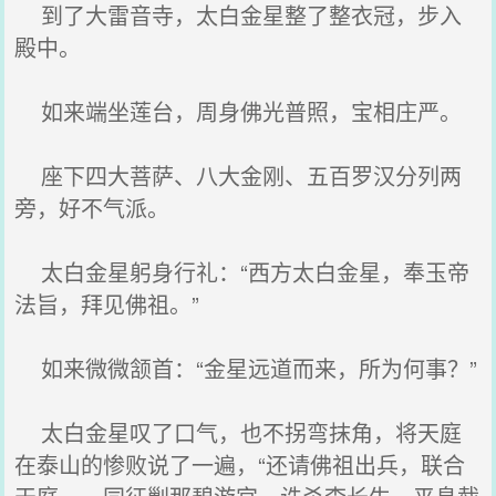
到了大雷音寺，太白金星整了整衣冠，步入
殿中。
如来端坐莲台，周身佛光普照，宝相庄严。
座下四大菩萨、八大金刚、五百罗汉分列两
旁，好不气派。
太白金星躬身行礼：“西方太白金星，奉玉帝
法旨，拜见佛祖。”
如来微微颔首：“金星远道而来，所为何事？”
太白金星叹了口气，也不拐弯抹角，将天庭
在泰山的惨败说了一遍，“还请佛祖出兵，联合