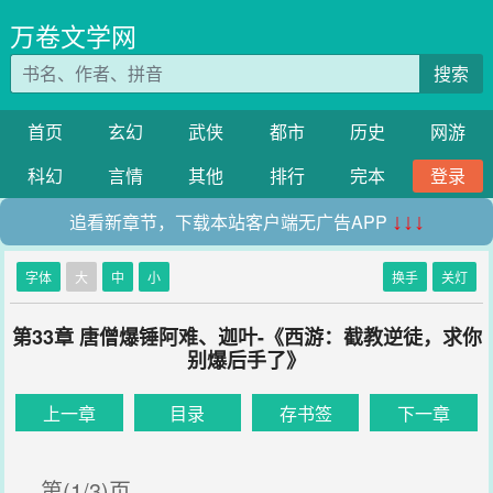
万卷文学网
搜索
首页
玄幻
武侠
都市
历史
网游
科幻
言情
其他
排行
完本
登录
追看新章节，下载本站客户端无广告APP
↓↓↓
字体
大
中
小
换手
关灯
第33章 唐僧爆锤阿难、迦叶-《西游：截教逆徒，求你
别爆后手了》
上一章
目录
存书签
下一章
第(1/3)页