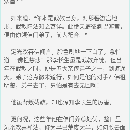
法旨？”
如来道：“你本是截教出身，对那碧游宫地
形、截教阵法知之甚详。此番天庭征剿碧游宫，
便由你领佛门弟子，前去配合。”
定光欢喜佛闻言，脸色刷地一下白了，急忙
道：“佛祖慈悲！那李长生虽是截教弃徒，但当
年在截教之时，便是五大亲传弟子之一，剑道通
天，弟子这点微末道行，如何是他的对手？佛祖
明鉴，弟子去了，只怕是有去无回啊！”
他虽背叛截教，却也深知李长生的厉害。
更何况，这些年他在佛门养尊处优，整日里
沉溺欢喜禅法，修为早已荒废大半，如何敢去面