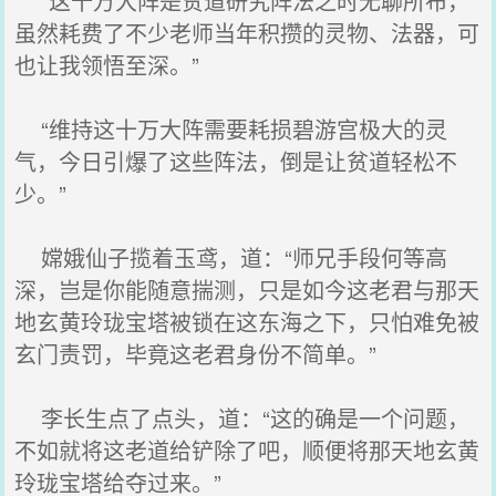
“这十万大阵是贫道研究阵法之时无聊所布，
虽然耗费了不少老师当年积攒的灵物、法器，可
也让我领悟至深。”
“维持这十万大阵需要耗损碧游宫极大的灵
气，今日引爆了这些阵法，倒是让贫道轻松不
少。”
嫦娥仙子揽着玉鸢，道：“师兄手段何等高
深，岂是你能随意揣测，只是如今这老君与那天
地玄黄玲珑宝塔被锁在这东海之下，只怕难免被
玄门责罚，毕竟这老君身份不简单。”
李长生点了点头，道：“这的确是一个问题，
不如就将这老道给铲除了吧，顺便将那天地玄黄
玲珑宝塔给夺过来。”