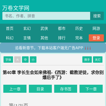
万卷文学网
搜索
首页
玄幻
武侠
都市
历史
网游
科幻
言情
其他
排行
完本
登录
追看新章节，下载本站客户端无广告APP
↓↓↓
字体
大
中
小
换手
关灯
第40章 李长生会如来佛祖-《西游：截教逆徒，求你别
爆后手了》
上一章
目录
存书签
下一章
第(1/3)页