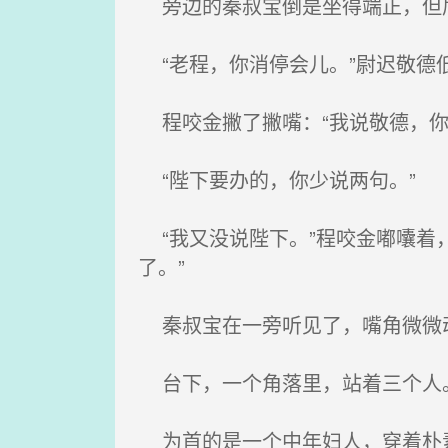
旁边的秦叔宝倒是坐得端正，但眉
“老程，你消停会儿。”尉迟敬德
程咬金撇了撇嘴：“我说敬德，你
“陛下要办的，你少说两句。”
“我又没说陛下。”程咬金嘟囔着
了。”
秦叔宝在一旁听见了，嘴角微微
台下，一个角落里，站着三个人
为首的是一个中年妇人，穿着朴素