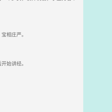
，宝相庄严。
后开始讲经。