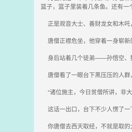
篮子，篮子里装着几条鱼。还有一
正是观音大士、善财龙女和木吒，
唐僧正襟危坐，他穿着一身崭新的
身后站着几个徒弟——孙悟空、
唐僧看了一眼台下黑压压的人群，
“诸位施主，今日贫僧所讲，非大
这话一出口，台下不少人愣了一
你唐僧去西天取经，不就是取的