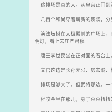
这排场是真的大。从皇宫正门到演
几百个和尚穿着崭新的袈裟，分列
演法坛搭在太极殿前的广场上，高
明灯，看上去庄严肃穆。
唐王李世民坐在正对面的看台上
文官这边是长孙无忌、房玄龄、杜
排场是够大了，但武将那边，一
程咬金坐在那儿，身子歪歪扭扭的