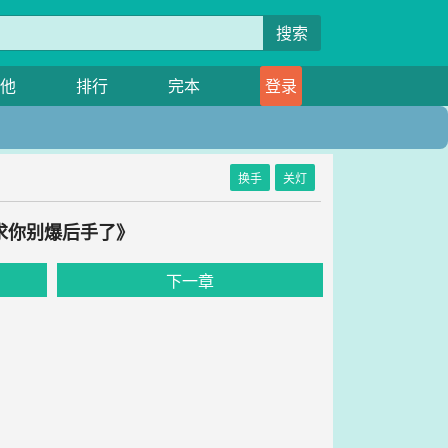
搜索
他
排行
完本
登录
换手
关灯
求你别爆后手了》
下一章