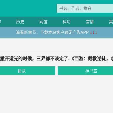
市
历史
网游
科幻
言情
其
追看新章节，下载本站客户端无广告APP
↓↓↓
经人撇开遁光的时候，三界都不淡定了-《西游：截教逆徒，
目录
存书签