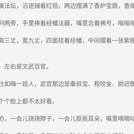
法坛，沿途铺着红毯，两边摆满了香炉宝鼎，香
两旁，手里捧着经幡法器，嘴里念着佛号，嗡嗡
三丈，宽九丈，四面挂着经幡，中间摆着一张紫檀
，左右是文武百官。
如晦一班人，武官那边是秦叔宝、程咬金、尉迟
个个脸上都不太好看。
，一会儿挠挠脖子，一会儿抠抠耳朵，嘴里嘀嘀咕