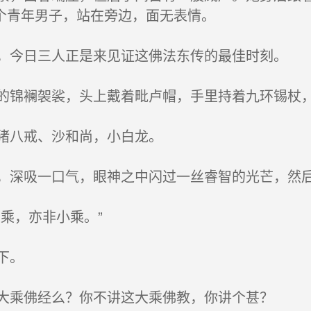
个青年男子，站在旁边，面无表情。
今日三人正是来见证这佛法东传的最佳时刻。
锦襕袈裟，头上戴着毗卢帽，手里持着九环锡杖
猪八戒、沙和尚，小白龙。
深吸一口气，眼神之中闪过一丝睿智的光芒，然
乘，亦非小乘。”
下。
大乘佛经么？你不讲这大乘佛教，你讲个甚？