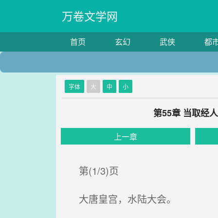
万卷文学网
首页
玄幻
武侠
都
字体
大
中
小
第55章 当取
上一章
第(1/3)页
大唐皇宫，水陆大会。