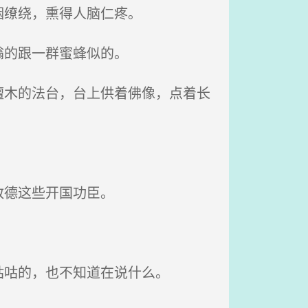
烟缭绕，熏得人脑仁疼。
嗡的跟一群蜜蜂似的。
木的法台，台上供着佛像，点着长
敬德这些开国功臣。
咕的，也不知道在说什么。