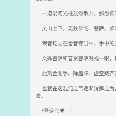
一道混沌光柱轰然散开，那恐怖
灵山上下，无数佛陀、菩萨、罗汉
观音屹立在雷音寺当中，手中的玉
文殊菩萨和普贤菩萨对视一眼，
此刻金刚手、除盖障、虚空藏齐齐
也就在这混沌之气逐渐消弭之后，
去。
“吾道已成。”