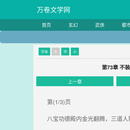
万卷文学网
首页
玄幻
武侠
都
字体
大
中
小
第73章 
上一章
第(1/3)页
八宝功德殿内金光翻腾，三道人