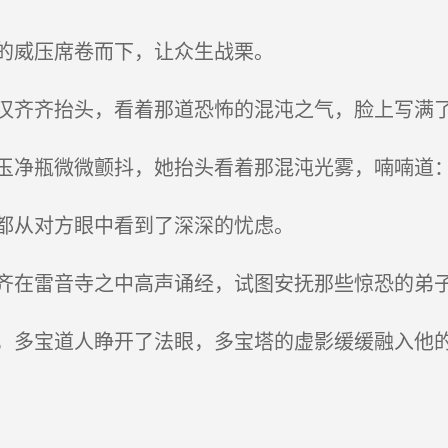
的威压席卷而下，让众生战栗。
齐齐抬头，看着那道恐怖的混沌之气，脸上写满
净瓶微微颤抖，她抬头看着那混沌光雾，喃喃道：
都从对方眼中看到了深深的忧虑。
在雷音寺之中高声诵经，试图安抚那些惊恐的弟
多宝道人睁开了法眼，多宝塔的虚影缓缓融入他的