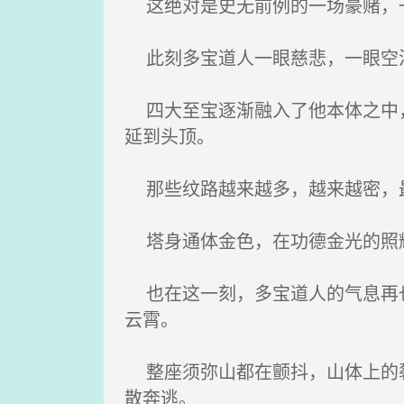
这绝对是史无前例的一场豪赌，一
此刻多宝道人一眼慈悲，一眼空洞
四大至宝逐渐融入了他本体之中，
延到头顶。
那些纹路越来越多，越来越密，最
塔身通体金色，在功德金光的照耀
也在这一刻，多宝道人的气息再也
云霄。
整座须弥山都在颤抖，山体上的裂
散奔逃。