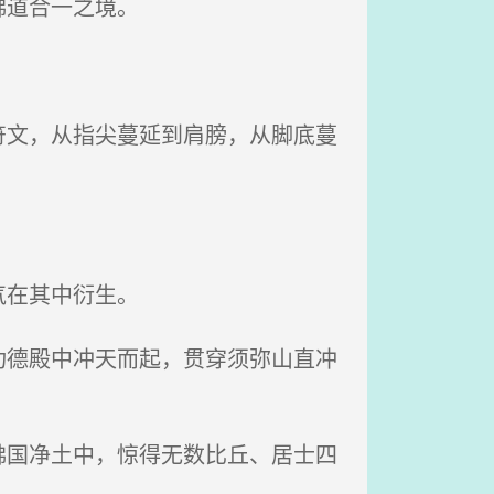
佛道合一之境。
文，从指尖蔓延到肩膀，从脚底蔓
气在其中衍生。
德殿中冲天而起，贯穿须弥山直冲
国净土中，惊得无数比丘、居士四