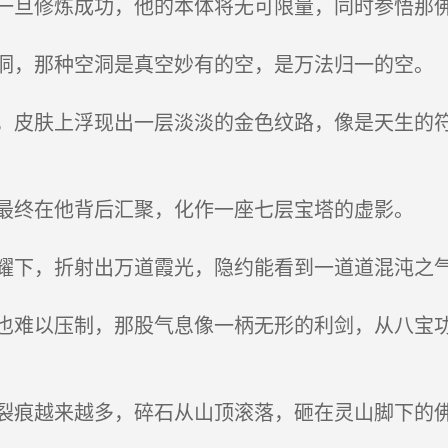
旦修炼成功，他的本体将无可限量，同时参悟那
，那种空洞是真空妙有的空，是万法归一的空。
皮肤上浮现出一层淡淡的金色纹路，像是天生的符
终在他背后汇聚，化作一座七层宝塔的虚影。
下，折射出万道霞光，隐约能看到一道道混沌之
难以压制，那股气息像一柄无形的利剑，从八宝功
痕越来越多，碎石从山顶滚落，砸在灵山脚下的佛