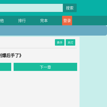
搜索
他
排行
完本
登录
换手
关灯
别爆后手了》
下一章