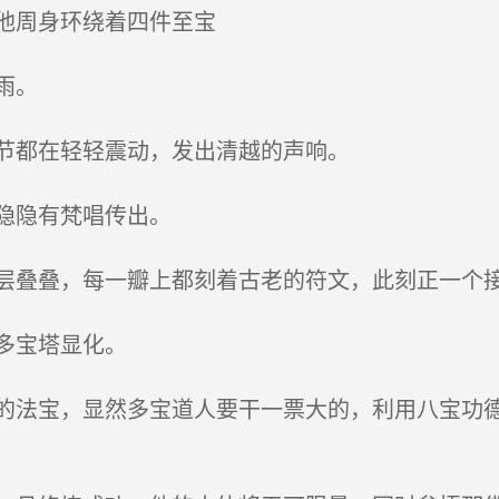
他周身环绕着四件至宝
雨。
节都在轻轻震动，发出清越的声响。
隐隐有梵唱传出。
叠叠，每一瓣上都刻着古老的符文，此刻正一个
多宝塔显化。
法宝，显然多宝道人要干一票大的，利用八宝功德