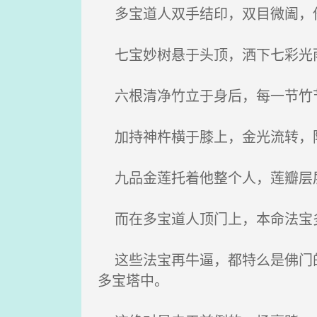
多宝道人双手结印，双目微阖，
七宝妙树悬于头顶，洒下七彩光
六根清净竹立于身后，每一节竹
加持神杵横于膝上，金光流转，
九品金莲托着他整个人，莲瓣层层
而在多宝道人顶门上，本命法宝
这些法宝再牛逼，都特么是佛门的
多宝塔中。