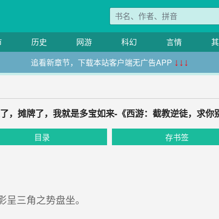
市
历史
网游
科幻
言情
其
追看新章节，下载本站客户端无广告APP
↓↓↓
不装了，摊牌了，我就是多宝如来-《西游：截教逆徒，求你
目录
存书签
影呈三角之势盘坐。