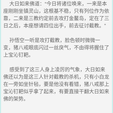
大日如来佛道：“今日将诸位唤来，一来是本
座刚刚坐镇灵山，这根基不稳，只有列位作为依
靠，二来是三教约定前去攻打金鳌岛，定在了三
日之后，本座想请四位出手，前去征讨截教。”
孙悟空一听是攻打截教，脸色顿时微微一
变，猪八戒眼底闪过一丝戾气，不由得将握住了
上宝沁钉耙。
感受到了这三人身上凌厉的气象，大日如来
佛还以为是这三人针对截教的杀机，只有小白龙
在一旁如坐针毡，要是他没有看错，猪八戒那上
宝沁钉耙似乎拿了起来，有要直接干翻大日如来
佛的架势。