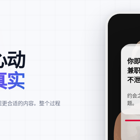
心动
你
兼
真实
不
约会
现更合适的内容。整个过程
题。