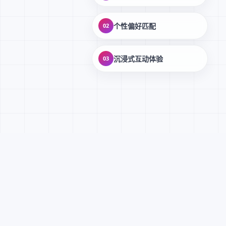
个性偏好匹配
02
沉浸式互动体验
03