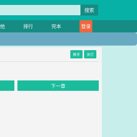
搜索
他
排行
完本
登录
换手
关灯
下一章