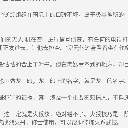
逆熵组织在国际上的口碑不坏，属于极其神秘的中
们的无人·机在空中进行信号侦查，有任何的电话打
周正发过去，让他去排查。”夏元转过身看着坐在轮
怯怯的合上了叶子。但在老妪看不到的地方，却目
叫做龙王印，龙王印上的名字，就是龙王的名字
犯罪的证据，其中涉及一个重要的知情人，不料还
这一定就是火猴核，绝对错不了。火猴核乃是三阶
炼成烈火丹，修士使用，可以帮助修炼火系武技。