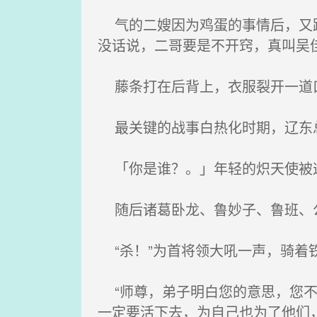
气的二嫂因为鸡蛋的事情后，又跟
没话说，二哥要是不开窍，真叫吴
藤条打在后背上，衣服裂开一道
最关键的战事白热化时期，辽东
「你是谁？。」年轻的炽天使被这
随后诸葛卧龙、鲁妙子、鲁班、公
“杀！”为首将领大吼一声，骑着
“师尊，弟子明白您的意思，您不
一定要活下去，为自己也为了他们