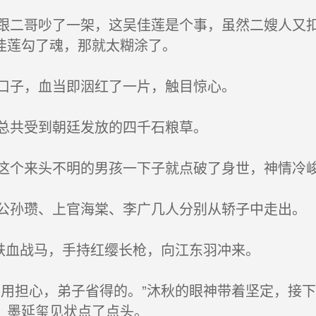
二哥吵了一架，这吴佳莲是个事，虽然二嫂人又扣
佳莲勾了魂，那就太糊涂了。
口子，血当即洇红了一片，触目惊心。
总共受到朝廷发放的四千石粮草。
个来头不明的男孩一下子就点破了身世，神情冷
孙瓒、上官海棠、李广几人分别从轿子中走出。
铁血战马，手持红缨长枪，向江东羽冲来。
用担心，弟子省得的。”沐秋的眼神带着坚定，接
，墨延玺见状点了点头。