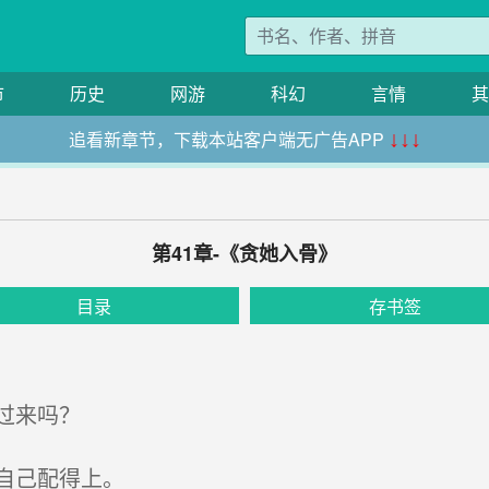
市
历史
网游
科幻
言情
其
追看新章节，下载本站客户端无广告APP
↓↓↓
第41章-《贪她入骨》
目录
存书签
过来吗？
自己配得上。