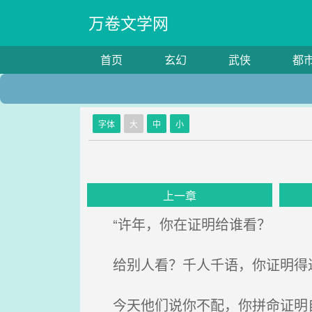
万卷文学网
首页
玄幻
武侠
都
字体
大
中
小
上一章
“许年，你在证明给谁看？
给别人看？千人千语，你证明得
今天他们说你不配，你拼命证明