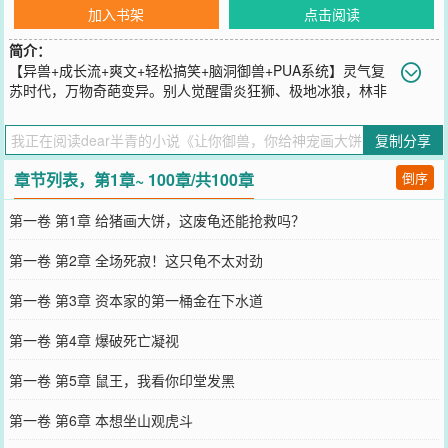
加入书架
点击阅读
简介：
【异兽+成长流+爽文+轻松搞笑+脑洞御兽+PUA系统】灵气复
苏时代，万物奇葩变异。别人觉醒雷炎狂狮、极地冰狼，林非
凡却只分配到一只抑郁症的绿毛龟，惨遭退学警告。千钧一发之际，
“兽语话疗系统”激活！打不过？没关系！林非凡当场化身传销头子：
复制分享
“小王八，看到那只三头地狱犬了吗？只要你敢咬，明天的王座就是你
的！听懂掌声！”隔天，校园御兽大赛上，绿毛龟一口咬碎了校花的三
章节列表，第1章~ 100章/共100章
倒序
阶狂化巨熊，全场死寂。紧接着，流浪的哈士奇被忽悠成了吞月天
狼，下水道的老鼠被PUA成了暗影刺客……眼看他的“奇葩打工兽”团
第一卷 第1章 给猪画大饼，这废龟还能抢救吗？
队越来越庞大，连隔壁禁区里的灭世级深渊骨龙都开始怀疑龙生……
林非凡叹了口气：下一个，该去忽悠哪个神明了呢？
第一卷 第2章 全场死寂！这只龟不太对劲
您要是觉得《
让你御兽，你给神宠画大饼？
》还不错的话请不要忘记
向您QQ群和微博微信里的朋友推荐哦！
第一卷 第3章 资本家的第一桶金在下水道
第一卷 第4章 爆破死亡凝视
第一卷 第5章 鼠王，我看你印堂发黑
第一卷 第6章 本想坐山观虎斗