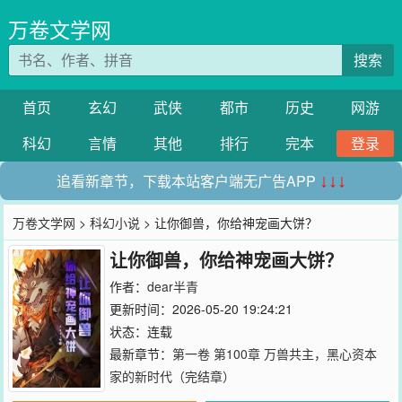
万卷文学网
搜索
首页
玄幻
武侠
都市
历史
网游
科幻
言情
其他
排行
完本
登录
追看新章节，下载本站客户端无广告APP
↓↓↓
万卷文学网
>
科幻小说
> 让你御兽，你给神宠画大饼？
让你御兽，你给神宠画大饼？
作者：
dear半青
更新时间：2026-05-20 19:24:21
状态：连载
最新章节：
第一卷 第100章 万兽共主，黑心资本
家的新时代（完结章）