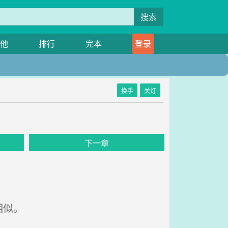
搜索
他
排行
完本
登录
换手
关灯
下一章
相似。