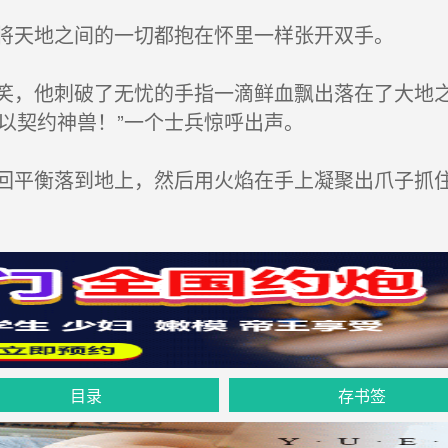
将天地之间的一切都抱在怀里一样张开双手。
，他刺破了无忧的手指一滴鲜血飘出落在了大地之
以契约神兽！”一个士兵惊呼出声。
平衡落到地上，然后用火焰在手上凝聚出爪子抓
目录
存书签