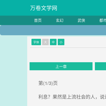
万卷文学网
首页
玄幻
武侠
都
字体
大
中
小
上一章
第(1/3)页
利息？果然是上流社会的人，说话