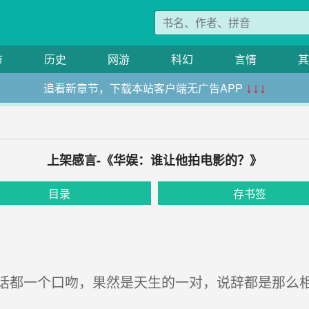
市
历史
网游
科幻
言情
其
追看新章节，下载本站客户端无广告APP
↓↓↓
上架感言-《华娱：谁让他拍电影的？》
目录
存书签
都一个口吻，果然是天生的一对，说辞都是那么