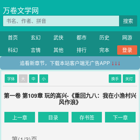
万卷文学网
搜索
首页
玄幻
武侠
都市
历史
网游
科幻
言情
其他
排行
完本
登录
追看新章节，下载本站客户端无广告APP
↓↓↓
字体
大
中
小
换手
关灯
第一卷 第109章 玩的高兴-《重回九八：我在小渔村兴
风作浪》
上一章
目录
存书签
下一章
第(1/3)页