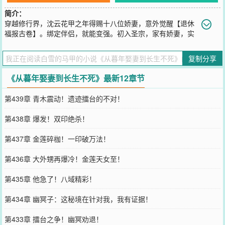
简介：
穿越修行界，沈云花甲之年得赐十八位娇妻，意外觉醒【退休
福报古卷】。绑定伴侣，就能变强。初入圣宗，家有娇妻，实
力卑微，唯有苟住。默默绑定道侣，低调修炼，静待身体返老还童。
沈云本想一直躲在角落安静修仙，谁知不知不觉竟成了圣宗隐藏的战
复制分享
力天花板。“真是害苦了我。”那只好……换个更强的上宗，继续苟。
直到某日，他忽觉自己挥手可倾覆一界，放眼诸天，竟再无抗手。沈
《从暮年娶妻到长生不死》最新12章节
云沉默半晌，一脚踹碎房中“苟道”牌匾：“摊牌了，不装了。”……万古
皆寂，道祖临尘。脚踏妖魔，拳镇诸天。自此仙路重开，神话再启。
第439章 青木震动！遗迹擂台的不对！
【已有同题材三百多万字精品老书，放心阅读。】
您要是觉得《
从暮年娶妻到长生不死
》还不错的话请不要忘记向您QQ
第438章 爆发！双印绝杀！
群和微博微信里的朋友推荐哦！
第437章 金莲碎枷！一印破万法！
第436章 大外甥再爆冷！金莲天女至！
第435章 他急了！八域精彩！
第434章 幽冥子：这秘境在针对我，我有证据！
第433章 擂台之争！幽冥劝退！