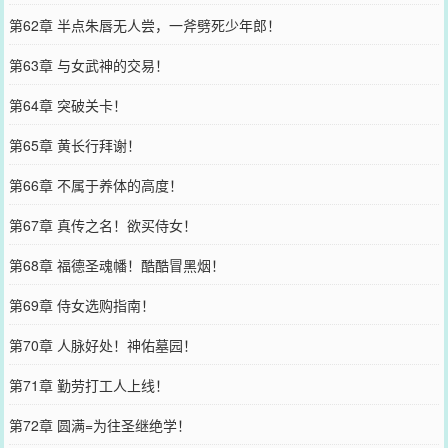
第62章 半点朱唇无人尝，一斧劈死少年郎！
第63章 与女武神的交易！
第64章 突破关卡！
第65章 黄长行拜谢！
第66章 不属于养体的高度！
第67章 真传之名！欲买侍女！
第68章 福德圣魂幡！酷酷冒黑烟！
第69章 侍女选购指南！
第70章 人脉好处！神佑墓园！
第71章 勤劳打工人上线！
第72章 圆满=为往圣继绝学！