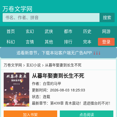
万卷文学网
搜索
首页
玄幻
武侠
都市
历史
网游
科幻
言情
其他
排行
完本
登录
追看新章节，下载本站客户端无广告APP
↓↓↓
万卷文学网
>
玄幻小说
> 从暮年娶妻到长生不死
从暮年娶妻到长生不死
作者：
白雪的马甲
更新时间：2026-08-03 18:25:03
状态：连载
最新章节：
第439章 青木震动！遗迹擂台的不对！
加入书架
点击阅读