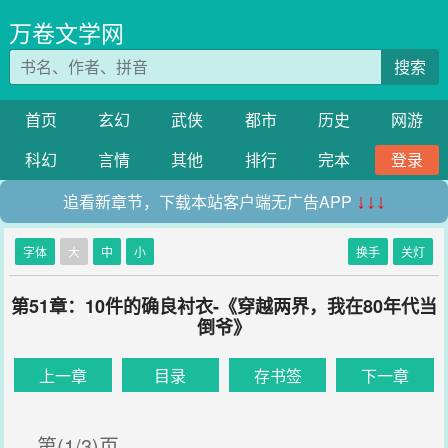
万卷文学网
搜索
首页
玄幻
武侠
都市
历史
网游
科幻
言情
其他
排行
完本
登录
追看新章节，下载本站客户端无广告APP
↓↓↓
字体
大
中
小
换手
关灯
第51章：10件的确良衬衣-《穿越两界，我在80年代当
倒爷》
上一章
目录
存书签
下一章
第(1/3)页