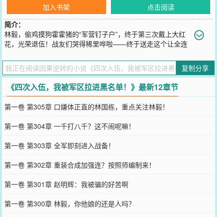
加入书架
点击阅读
简介：
林毅，偷鸡摸狗霍霍猪的“军营钉子户”，终于第三次戴上大红
花，光荣退伍！战友们哭得稀里哗啦——终于送走这个让全连
破防的男人了！六年，整整六年！你知道班长们是怎么过的吗？偷过
炊事班的鸡，吓跑过养殖场的猪，三次入伍三次退伍，愣是把义务兵
复制分享
当成了“终身职业。”如今他终于滚蛋了！花花世界，灯红酒绿，老子
自由了！下一秒，脑海炸响：【叮！系统已绑定。请宿主即刻提交入
《四次入伍，我被军区拉进黑名单！》最新12章节
伍申请表。】林毅：？？？我刚退伍仨小时，你就让我回去？刚进家
门，老爹一拍桌子：“明天相亲！李家姑娘，今年结婚，明年生娃，你
第一卷 第305章 口嫌体正直的林国栋，重点关注林毅！
敢说个不字试试？”一边是逼他回部队的系统，一边是逼他传宗接代的
亲爹。林毅深吸一口气，放下筷子，露出一个让全家人血压飙升的笑
第一卷 第304章 一千打八千？这不闹呢嘛！
容。“爸，爷爷，我决定了，我要第四次入伍！”
您要是觉得《
四次入伍，我被军区拉进黑名单！
》还不错的话请不要
第一卷 第303章 全军即刻进入战备！
忘记向您QQ群和微博微信里的朋友推荐哦！
第一卷 第302章 重装合成加强连？按照师编制来！
第一卷 第301章 赵明辉：我被骗的好苦啊
第一卷 第300章 林毅，你他娘的还是人吗？