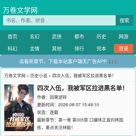
万卷文学网
搜索
首页
玄幻
武侠
都市
历史
网游
科幻
言情
其他
排行
完本
登录
追看新章节，下载本站客户端无广告APP
↓↓↓
万卷文学网
>
历史小说
> 四次入伍，我被军区拉进黑名单！
四次入伍，我被军区拉进黑名单！
作者：
因果逆转
更新时间：2026-08-07 15:49:10
状态：连载
最新章节：
第一卷 第305章 口嫌体正直的林国
栋，重点关注林毅！