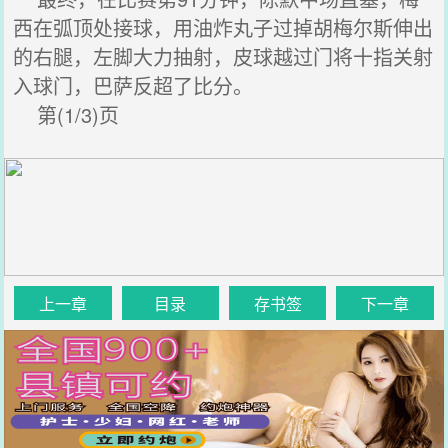
西在弧顶处接球，用油炸丸子过掉胡梅尔斯伸出
的右腿，左脚大力抽射，皮球越过门将十指关射
入球门，巴萨反超了比分。
第(1/3)页
上一章
目录
存书签
下一章