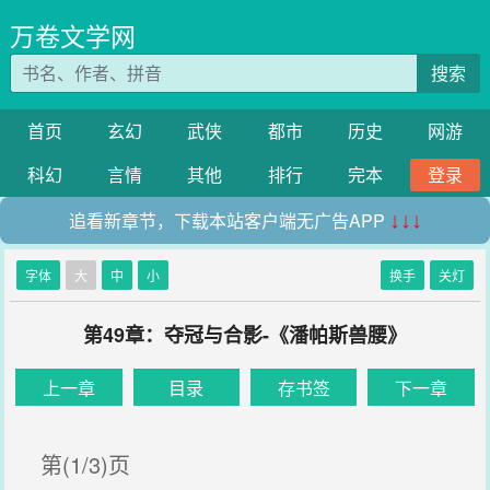
万卷文学网
搜索
首页
玄幻
武侠
都市
历史
网游
科幻
言情
其他
排行
完本
登录
追看新章节，下载本站客户端无广告APP
↓↓↓
字体
大
中
小
换手
关灯
第49章：夺冠与合影-《潘帕斯兽腰》
上一章
目录
存书签
下一章
第(1/3)页