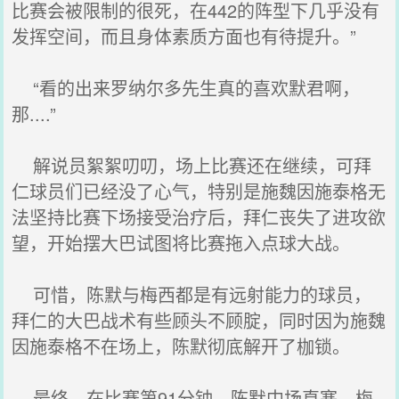
比赛会被限制的很死，在442的阵型下几乎没有
发挥空间，而且身体素质方面也有待提升。”
“看的出来罗纳尔多先生真的喜欢默君啊，
那....”
解说员絮絮叨叨，场上比赛还在继续，可拜
仁球员们已经没了心气，特别是施魏因施泰格无
法坚持比赛下场接受治疗后，拜仁丧失了进攻欲
望，开始摆大巴试图将比赛拖入点球大战。
可惜，陈默与梅西都是有远射能力的球员，
拜仁的大巴战术有些顾头不顾腚，同时因为施魏
因施泰格不在场上，陈默彻底解开了枷锁。
最终，在比赛第91分钟，陈默中场直塞，梅