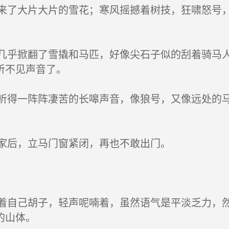
了大片大片的雪花；寒风摇撼着树技，狂啸怒号，
乎掀翻了雪撬和马匹，好像尖石子似的刮着骑马人
听不见声音了。
得一阵阵凄苦的长嗥声音，像狼号，又像远处的马
家后，立马门窗紧闭，再也不敢出门。
自己胡子，轻声呢喃着，虽然语气是平淡乏力，然
的山体。