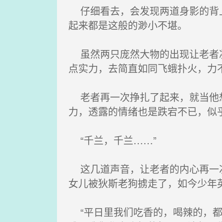
仔细看去，会发现两道身影的背上
起来都是这般的渺小不堪。
虽然两只庞然大物的出现让老者凝
点实力，去简直如同飞蛾扑火，力
老者再一次挣扎了起来，就当他想
力，透露的情绪也是跌宕不已，似
“千兰，千兰……”
这几道声音，让老者的内心再一次
女儿被狄斯老狗掳走了，如今少年
“平日里我们吃香的，喝辣的，都