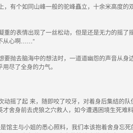
，有个如同山峰一般的驼峰矗立，十余米高度的双
重的表情出现了一丝松动，但是还是无力的摇了摇
不从心啊……”
要抛去脑海中的想法时，一道道幽怨的声音从身边
乎用尽了全身的力气。
动摇了起 来，随即咬了咬牙，对着身后集结的队伍
英才舍身前去虎狼之穴救人，如今遭遇困境生死难料
是馆主与小姐的悉心照料，我们本该抱着舍身忘死