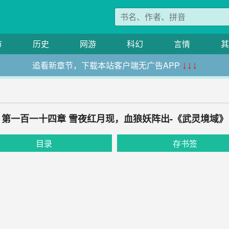
市
历史
网游
科幻
言情
其
追看新章节，下载本站客户端无广告APP
↓↓↓
第一百一十四章 雪夜红月现，血狼妖阵出-《武灵境域》
目录
存书签