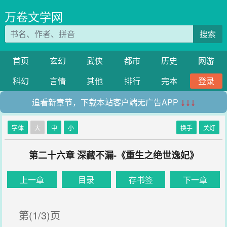
万卷文学网
搜索
首页
玄幻
武侠
都市
历史
网游
科幻
言情
其他
排行
完本
登录
追看新章节，下载本站客户端无广告APP
↓↓↓
字体
大
中
小
换手
关灯
第二十六章 深藏不漏-《重生之绝世逸妃》
上一章
目录
存书签
下一章
第(1/3)页