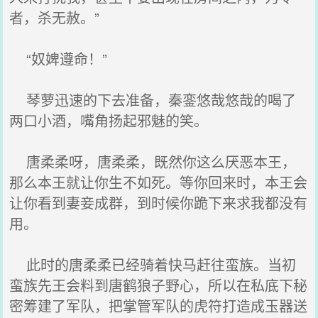
者，杀无赦。”
“奴婢遵命！”
琴萝迅速的下去准备，秦銮悠哉悠哉的喝了
两口小酒，嘴角扬起邪魅的笑。
唐柔柔呀，唐柔柔，既然你这么厌恶本王，
那么本王就让你生不如死。等你回来时，本王会
让你看到妻妾成群，到时候你跪下来求我都没有
用。
此时的唐柔柔已经骑着快马赶往蛮族。当初
蛮族先王会料到唐鹤狼子野心，所以在私底下秘
密筹建了军队，把掌管军队的虎符打造成玉器送