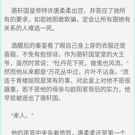
骆轩国皇帝特许唐柔柔出宫，并答应了她所
有的要求，如若她胆敢欺骗，定会让所有跟她有
关系的人难逃一死。
酒醒后的秦銮看了眼自己身上穿的衣服还是
喜服，不免有些惊讶。作为骆轩国堂堂的大王
爷，虽然时常说：“牡丹花下死，做鬼也风流。”
然而他从来都是“万花丛中过，片叶不沾身。”流
连于青楼妓院是常有的事，对此皇上对他不是很
器重，若不是他的母亲与欧阳家背后的实力，他
早就被逐出了骆轩国。
“来人。”
他的声音中夹杂着愤怒，唐柔柔还是第一个