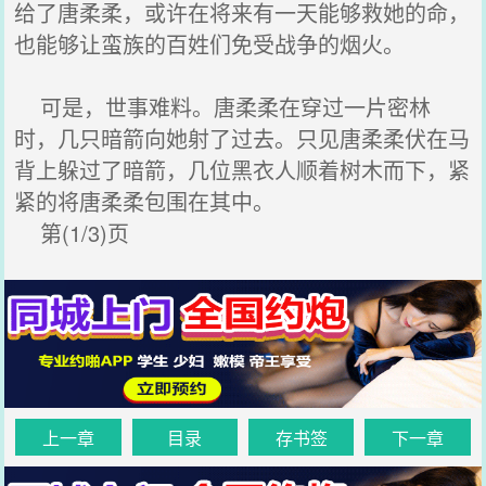
给了唐柔柔，或许在将来有一天能够救她的命，
也能够让蛮族的百姓们免受战争的烟火。
可是，世事难料。唐柔柔在穿过一片密林
时，几只暗箭向她射了过去。只见唐柔柔伏在马
背上躲过了暗箭，几位黑衣人顺着树木而下，紧
紧的将唐柔柔包围在其中。
第(1/3)页
上一章
目录
存书签
下一章