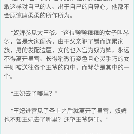
敢这样对自己的人。出于自己的自尊心，他都不
会原谅唐柔柔的所作所为。
“奴婢参见大王爷。”这位颤颤巍巍的女子叫琴
萝，曾是大家闺秀，由于父亲犯了错而连累家
族，男的发配边疆，女的也入宫为奴为婢，永远
不得离开皇宫。长得稍微有姿色且心灵手巧的女
子则被送往各个王爷的府中，而琴萝是其中的一
个。
“王妃去了哪里？”
“王妃进宫见了圣上之后就离开了皇宫，奴婢
也不知王妃去了哪里？还望王爷恕罪。”