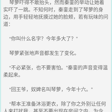
琴萝吓得不敢抬头，然而秦銮的举动让她着
实吓了一跳。不知何时，秦銮走到了琴萝的身
边，用手轻轻地抚摸过她的脸颊，若有玩味的问
道：
“你叫什么名字？今年多大了？”
琴萝紧张地声音都发生了变化。
“不必紧张，也不要害怕。”秦銮的声音变得温
柔起来。
“回王爷，奴婢名叫琴萝，今年十六。”
“帮本王准备沐浴更衣，除了你之外别让任何
人来打扰我，甚至不要出现在房间之内，为令