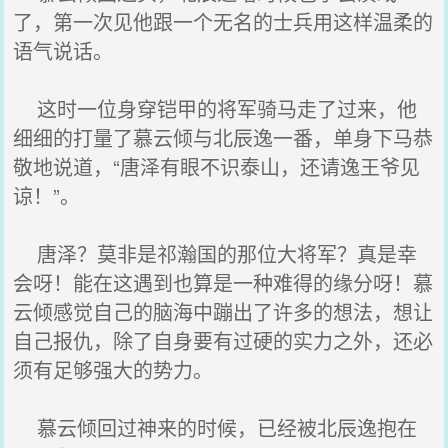
了，第一次见他跟一个无名的士兵用这样温柔的
语气说话。
这时一位身穿铠甲的将军骑马走了过来，他
细细的打量了慕云倾与北辰逸一番，单身下马恭
敬地说道，“唐泽有眼不识泰山，还请逸王爷见
谅！”。
唐泽？莫非是祁瀚国的那位大将军？真是幸
会呀！能在这遇到也算是一种难得的缘分呀！慕
云倾感觉自己的脑海中蹦出了许多的想法，想让
自己报仇，除了自身要有过硬的实力之外，还必
须有足够强大的势力。
慕云倾回过神来的时候，已经被北辰逸抱在