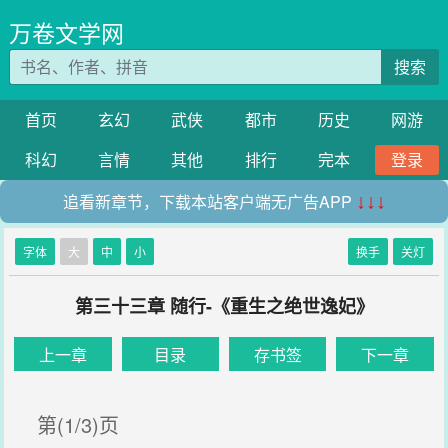
万卷文学网
搜索
首页
玄幻
武侠
都市
历史
网游
科幻
言情
其他
排行
完本
登录
追看新章节，下载本站客户端无广告APP
↓↓↓
字体
大
中
小
换手
关灯
第三十三章 随行-《重生之绝世逸妃》
上一章
目录
存书签
下一章
第(1/3)页