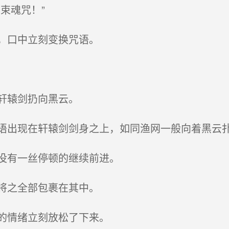
束魂咒！”
，口中立刻变换咒语。
轩辕剑扔向黑云。
出现在轩辕剑剑身之上，如同渔网一般向着黑云
没有一丝停顿的继续前进。
将之全部包裹在其中。
的情绪立刻放松了下来。