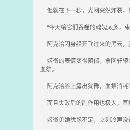
但就在下一秒，光网突然炸裂，
“今天给它们吞噬的魂魄太多，束
阿克洽闪身躲开飞过来的黑云，
姬衡的表情变得阴郁，拿回轩辕剑
血祭。”
阿克洽脸上露出犹豫，血祭消耗
而且失败后的副作用也极大，直接
姬衡见她犹豫不定，立刻冷声说道