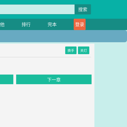
搜索
他
排行
完本
登录
换手
关灯
下一章