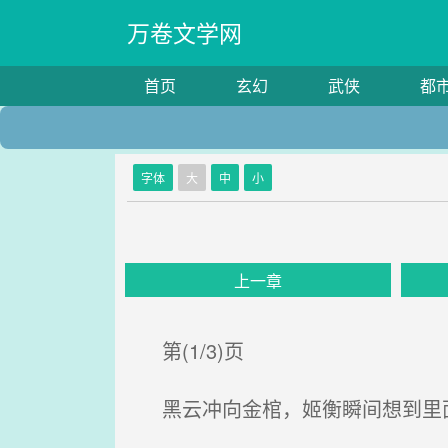
万卷文学网
首页
玄幻
武侠
都
字体
大
中
小
上一章
第(1/3)页
黑云冲向金棺，姬衡瞬间想到里