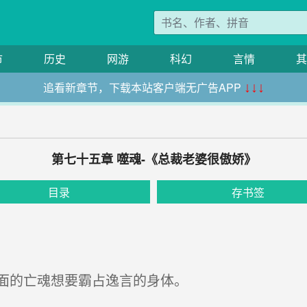
市
历史
网游
科幻
言情
其
追看新章节，下载本站客户端无广告APP
↓↓↓
第七十五章 噬魂-《总裁老婆很傲娇》
目录
存书签
面的亡魂想要霸占逸言的身体。