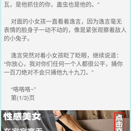
瓦，是他抓住的你，蛊虫也是他的。”
对面的小女孩一直看着逸言，因为逸言毫无
表情的脸身子一动不动的，像是紧张观察着敌人
的小兔子。
逸言突然对着小女孩眨了眨眼，继续说道：
“你放心，我对你们任何一个人都很公平，捅你
一百刀绝对不会只捅他九十九刀。”
“咯咯咯~”
第(1/3)页