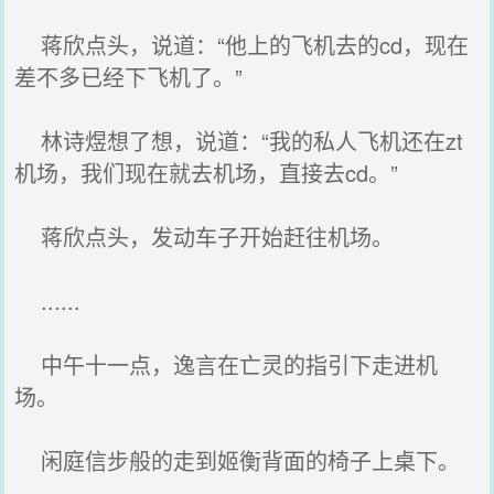
蒋欣点头，说道：“他上的飞机去的cd，现在
差不多已经下飞机了。”
林诗煜想了想，说道：“我的私人飞机还在zt
机场，我们现在就去机场，直接去cd。”
蒋欣点头，发动车子开始赶往机场。
......
中午十一点，逸言在亡灵的指引下走进机
场。
闲庭信步般的走到姬衡背面的椅子上桌下。