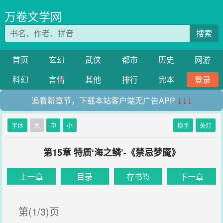
万卷文学网
搜索
首页
玄幻
武侠
都市
历史
网游
科幻
言情
其他
排行
完本
登录
追看新章节，下载本站客户端无广告APP
↓↓↓
字体
大
中
小
换手
关灯
第15章 特质‘海之鳞’-《禁忌梦魇》
上一章
目录
存书签
下一章
第(1/3)页