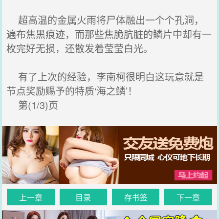
超高温的金属火雨将尸体融出一个个孔洞，
遍布焦黑痕迹，而那些焦脆肮脏的鳞片中却有一
枚完好无损，还散发着莹莹白光。
有了上次的经验，李南柯很明白这玩意就是
节点奖励赐予的特质‘海之鳞’！
第(1/3)页
上一章
目录
存书签
下一章