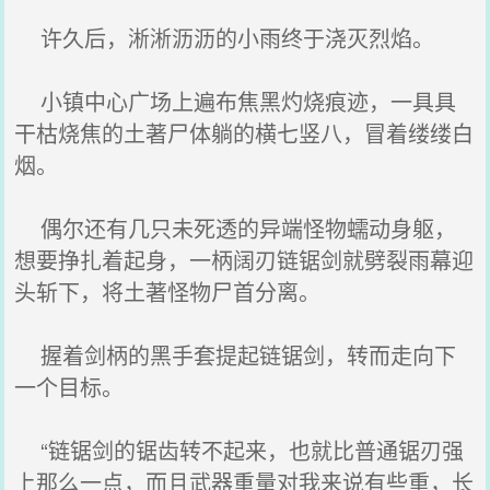
许久后，淅淅沥沥的小雨终于浇灭烈焰。
小镇中心广场上遍布焦黑灼烧痕迹，一具具
干枯烧焦的土著尸体躺的横七竖八，冒着缕缕白
烟。
偶尔还有几只未死透的异端怪物蠕动身躯，
想要挣扎着起身，一柄阔刃链锯剑就劈裂雨幕迎
头斩下，将土著怪物尸首分离。
握着剑柄的黑手套提起链锯剑，转而走向下
一个目标。
“链锯剑的锯齿转不起来，也就比普通锯刃强
上那么一点，而且武器重量对我来说有些重，长