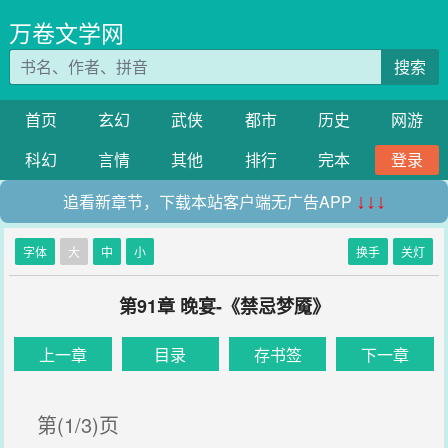
万卷文学网
搜索
首页
玄幻
武侠
都市
历史
网游
科幻
言情
其他
排行
完本
登录
追看新章节，下载本站客户端无广告APP
↓↓↓
字体
大
中
小
换手
关灯
第91章 晚宴-《禁忌梦魇》
上一章
目录
存书签
下一章
第(1/3)页