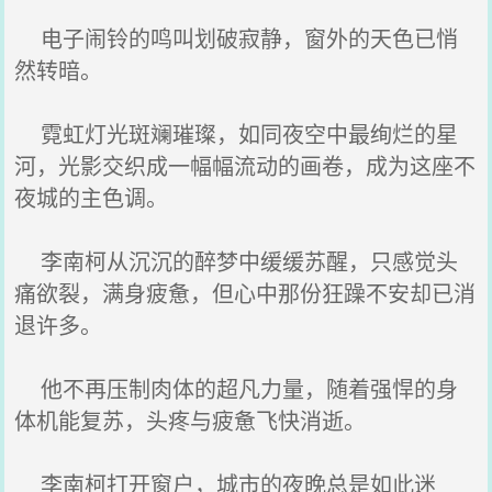
电子闹铃的鸣叫划破寂静，窗外的天色已悄
然转暗。
霓虹灯光斑斓璀璨，如同夜空中最绚烂的星
河，光影交织成一幅幅流动的画卷，成为这座不
夜城的主色调。
李南柯从沉沉的醉梦中缓缓苏醒，只感觉头
痛欲裂，满身疲惫，但心中那份狂躁不安却已消
退许多。
他不再压制肉体的超凡力量，随着强悍的身
体机能复苏，头疼与疲惫飞快消逝。
李南柯打开窗户，城市的夜晚总是如此迷