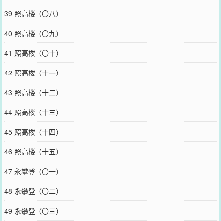
39 照高楼（〇八）
40 照高楼（〇九）
41 照高楼（〇十）
42 照高楼（十一）
43 照高楼（十二）
44 照高楼（十三）
45 照高楼（十四）
46 照高楼（十五）
47 永攀登（〇一）
48 永攀登（〇二）
49 永攀登（〇三）