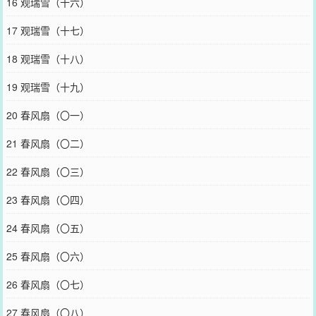
16 观瑞雪（十六）
17 观瑞雪（十七）
18 观瑞雪（十八）
19 观瑞雪（十九）
20 春风扇（〇一）
21 春风扇（〇二）
22 春风扇（〇三）
23 春风扇（〇四）
24 春风扇（〇五）
25 春风扇（〇六）
26 春风扇（〇七）
27 春风扇（〇八）