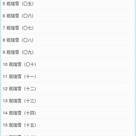
5 观瑞雪（〇五）
6 观瑞雪（〇六）
7 观瑞雪（〇七）
8 观瑞雪（〇八）
9 观瑞雪（〇九）
10 观瑞雪（〇十）
11 观瑞雪（十一）
12 观瑞雪（十二）
13 观瑞雪（十三）
14 观瑞雪（十四）
15 观瑞雪（十五）