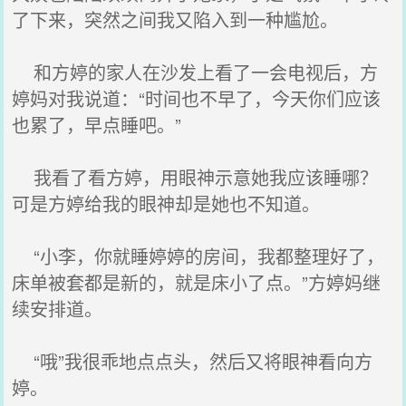
了下来，突然之间我又陷入到一种尴尬。
和方婷的家人在沙发上看了一会电视后，方
婷妈对我说道：“时间也不早了，今天你们应该
也累了，早点睡吧。”
我看了看方婷，用眼神示意她我应该睡哪？
可是方婷给我的眼神却是她也不知道。
“小李，你就睡婷婷的房间，我都整理好了，
床单被套都是新的，就是床小了点。”方婷妈继
续安排道。
“哦”我很乖地点点头，然后又将眼神看向方
婷。