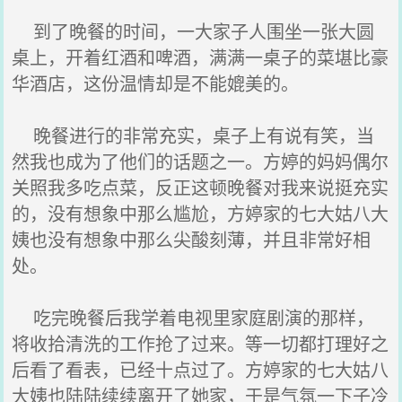
到了晚餐的时间，一大家子人围坐一张大圆
桌上，开着红酒和啤酒，满满一桌子的菜堪比豪
华酒店，这份温情却是不能媲美的。
晚餐进行的非常充实，桌子上有说有笑，当
然我也成为了他们的话题之一。方婷的妈妈偶尔
关照我多吃点菜，反正这顿晚餐对我来说挺充实
的，没有想象中那么尴尬，方婷家的七大姑八大
姨也没有想象中那么尖酸刻薄，并且非常好相
处。
吃完晚餐后我学着电视里家庭剧演的那样，
将收拾清洗的工作抢了过来。等一切都打理好之
后看了看表，已经十点过了。方婷家的七大姑八
大姨也陆陆续续离开了她家，于是气氛一下子冷