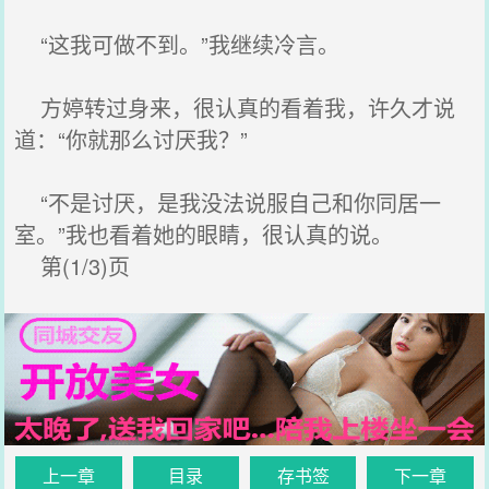
“这我可做不到。”我继续冷言。
方婷转过身来，很认真的看着我，许久才说
道：“你就那么讨厌我？”
“不是讨厌，是我没法说服自己和你同居一
室。”我也看着她的眼睛，很认真的说。
第(1/3)页
上一章
目录
存书签
下一章